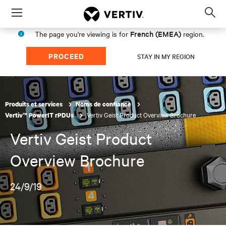
Menu
Op
sea
French (EMEA)
The page you're viewing is for
region.
mod
PROCEED
STAY IN MY REGION
Produits et services
Noms de confiance
Vertiv Geist Product Overview Brochure
Vertiv™ PowerIT rPDUs
Vertiv Geist Product
Overview Brochure
24/9/19