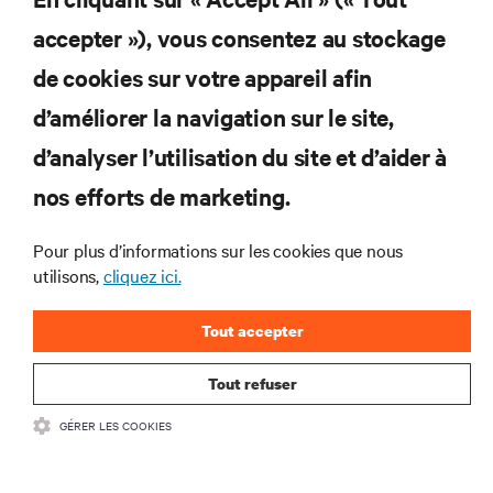
et des infrastructures informatiques critiques.
accepter »), vous consentez au stockage
S’INSCRIRE MAINTENANT
de cookies sur votre appareil afin
d’améliorer la navigation sur le site,
RESSOURCES
d’analyser l’utilisation du site et d’aider à
SUPPORT
nos efforts de marketing.
Pour plus d’informations sur les cookies que nous
SOCIÉTÉ
utilisons,
cliquez ici.
Tout accepter
Tout refuser
CONTACTEZ-NOUS
GÉRER LES COOKIES
Insta