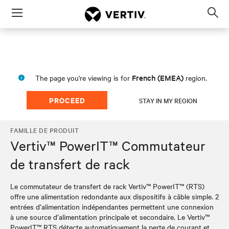
Menu
Op
sea
mod
French (EMEA)
The page you're viewing is for
region.
PROCEED
STAY IN MY REGION
FAMILLE DE PRODUIT
Vertiv™ PowerIT™ Commutateur
de transfert de rack
Le commutateur de transfert de rack Vertiv™ PowerIT™ (RTS)
offre une alimentation redondante aux dispositifs à câble simple. 2
entrées d’alimentation indépendantes permettent une connexion
à une source d’alimentation principale et secondaire. Le Vertiv™
PowerIT™ RTS détecte automatiquement la perte de courant et