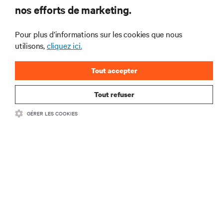
nos efforts de marketing.
l’alimentation et le refroidissement des data centers
et des infrastructures informatiques critiques.
Pour plus d’informations sur les cookies que nous
S’INSCRIRE MAINTENANT
utilisons,
cliquez ici.
Tout accepter
Tout refuser
GÉRER LES COOKIES
RESSOURCES
SUPPORT
SOCIÉTÉ