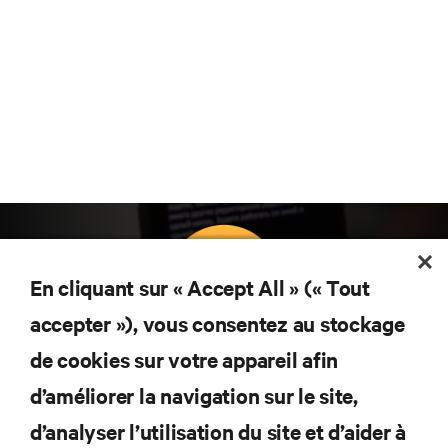
En cliquant sur « Accept All » (« Tout
accepter »), vous consentez au stockage
Abonnez-vous pour connaître les dernières
de cookies sur votre appareil afin
tendances technologiques
d’améliorer la navigation sur le site,
Recevez régulièrement l’actualité sur les sujets les
plus importants du secteur, ainsi que les dernières
d’analyser l’utilisation du site et d’aider à
interventions et avis de nos experts sur la gestion,