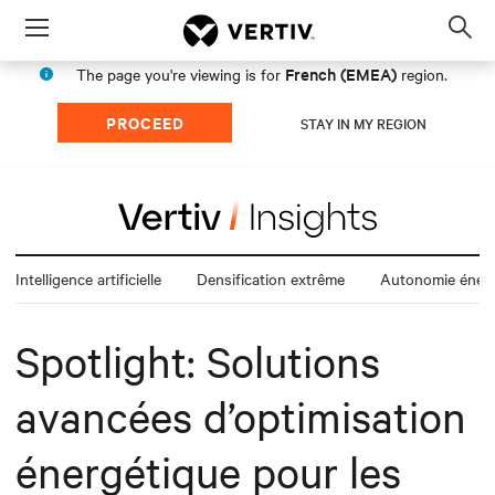
Menu
Op
sea
French (EMEA)
The page you're viewing is for
region.
mod
PROCEED
STAY IN MY REGION
Intelligence artificielle
Densification extrême
Autonomie énerg
Spotlight: Solutions
avancées d’optimisation
énergétique pour les