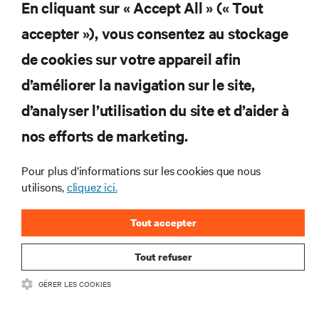
En cliquant sur « Accept All » (« Tout
et des infrastructures informatiques critiques.
accepter »), vous consentez au stockage
S’INSCRIRE MAINTENANT
de cookies sur votre appareil afin
d’améliorer la navigation sur le site,
RESSOURCES
d’analyser l’utilisation du site et d’aider à
nos efforts de marketing.
SUPPORT
Pour plus d’informations sur les cookies que nous
SOCIÉTÉ
utilisons,
cliquez ici.
Tout accepter
Tout refuser
CONTACTEZ-NOUS
GÉRER LES COOKIES
Insta