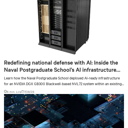
Redefining national defense with AI: Inside the
Naval Postgraduate School’s AI infrastructure
deployment
Learn how the Naval Postgraduate School deployed AI-ready infrastructure
for an NVIDIA DGX GB300 Blackwell-based NVL72 system within an existing
facility, creating a repeatable model for high-density, liquid-cooled AI
6 min. Lire
7/28/26
environments.