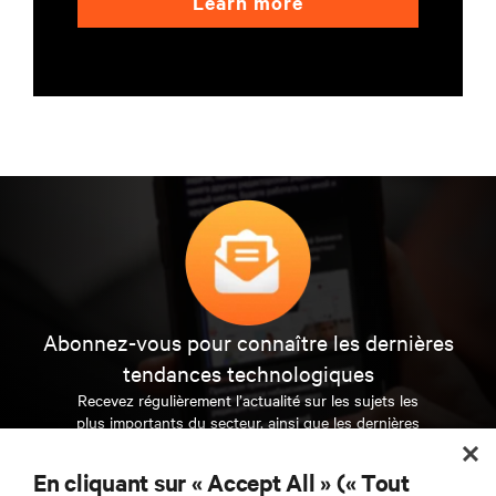
Learn more
Abonnez-vous pour connaître les dernières
tendances technologiques
Recevez régulièrement l’actualité sur les sujets les
plus importants du secteur, ainsi que les dernières
interventions et avis de nos experts sur la gestion,
l’alimentation et le refroidissement des data centers
En cliquant sur « Accept All » (« Tout
et des infrastructures informatiques critiques.