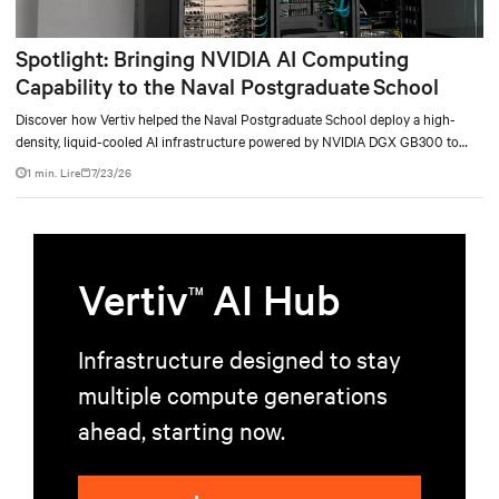
Spotlight: Bringing NVIDIA AI Computing
Capability to the Naval Postgraduate School
Discover how Vertiv helped the Naval Postgraduate School deploy a high-
density, liquid-cooled AI infrastructure powered by NVIDIA DGX GB300 to
accelerate AI research, education, and mission-critical innovation.
1 min. Lire
7/23/26
Vertiv
AI Hub
TM
Infrastructure designed to stay
multiple compute generations
ahead, starting now.