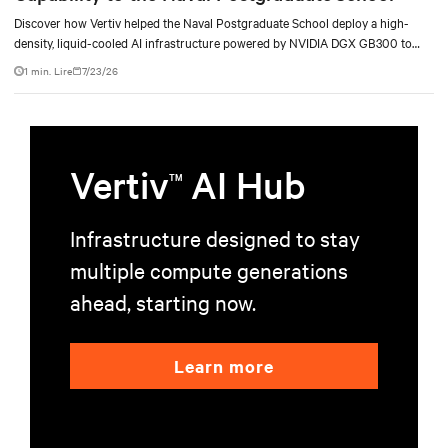
Discover how Vertiv helped the Naval Postgraduate School deploy a high-
density, liquid-cooled AI infrastructure powered by NVIDIA DGX GB300 to
accelerate AI research, education, and mission-critical innovation.
1 min. Lire
7/23/26
Vertiv
AI Hub
TM
Infrastructure designed to stay
multiple compute generations
ahead, starting now.
Learn more