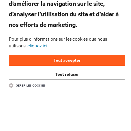
d’améliorer la navigation sur le site,
RESSOURCES
d’analyser l’utilisation du site et d’aider à
nos efforts de marketing.
SUPPORT
Pour plus d’informations sur les cookies que nous
SOCIÉTÉ
utilisons,
cliquez ici.
Tout accepter
Tout refuser
CONTACTEZ-NOUS
GÉRER LES COOKIES
Insta
•
Conditions d’utilisation
Politique relative à la confidentialité des données
•
et aux cookies
Déclaration d’accessibilité
©
2026 Vertiv Group Corp. Tous droits réservés.