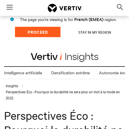
Menu
Op
sea
French (EMEA)
The page you're viewing is for
region.
mod
PROCEED
STAY IN MY REGION
Intelligence artificielle
Densification extrême
Autonomie énerg
Insights
Perspectives Éco : Pourquoi la durabilité ne sera plus un mot à la mode en
2022
Perspectives Éco :