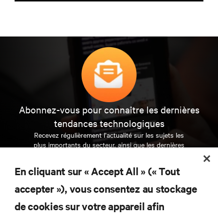
Abonnez-vous pour connaître les dernières
tendances technologiques
Recevez régulièrement l’actualité sur les sujets les
plus importants du secteur, ainsi que les dernières
interventions et avis de nos experts sur la gestion,
l’alimentation et le refroidissement des data centers
En cliquant sur « Accept All » (« Tout
et des infrastructures informatiques critiques.
accepter »), vous consentez au stockage
S’INSCRIRE MAINTENANT
de cookies sur votre appareil afin