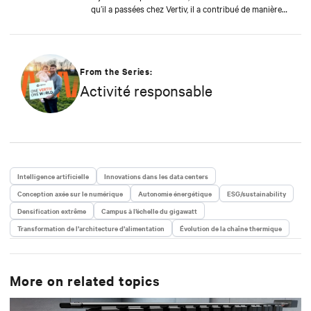
qu’il a passées chez Vertiv, il a contribué de manière
significative à la croissance durable de l’entreprise.
Cette réussite est renforcée par l’engagement
profond de Garrido envers les clients, cherchant
toujours à anticiper leurs défis et à proposer
rapidement de nouvelles solutions en vue de soutenir
From the Series:
la continuité des activités numériques pour les
Activité responsable
solutions et services des utilisateurs finaux de Vertiv.
Avant de rejoindre Vertiv, Garrido a travaillé pendant
10 ans chez Chloride do Brasil, une entreprise
acquise par Vertiv. Garrido est titulaire d’un diplôme
en génie électrique de l’UNSP (Universidade Estadual
Paulista), obtenu en 2001.
Intelligence artificielle
Innovations dans les data centers
Conception axée sur le numérique
Autonomie énergétique
ESG/sustainability
Densification extrême
Campus à l’échelle du gigawatt
Transformation de l’architecture d’alimentation
Évolution de la chaîne thermique
More on related topics