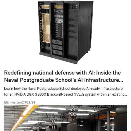
Redefining national defense with AI: Inside the
Naval Postgraduate School’s AI infrastructure
deployment
Learn how the Naval Postgraduate School deployed AI-ready infrastructure
for an NVIDIA DGX GB300 Blackwell-based NVL72 system within an existing
facility, creating a repeatable model for high-density, liquid-cooled AI
6 min. Lire
7/28/26
environments.