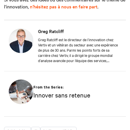
l’innovation,
n’hésitez pas à nous en faire part
.
Greg Ratcliff
Greg Ratcliff est le directeur de l’innovation chez
Vertiv et un vétéran du secteur avec une expérience
de plus de 30 ans. Parmi les points forts de sa
carrière chez Vertiv, il a dirigé le groupe mondial
d’analyse avancée pour l’équipe des services,
spécialisé dans les données en temps réel et la
connexion de près d’un milliard de produits
opérationnels de Vertiv au cloud Vertiv. La formation
de Greg comprend un ABD à l’Université Liberty, axée
sur la gestion de projet Agile de projets IoT et Big
From the Series:
Data, un MBA de l’Université de Phoenix et des
Innover sans retenue
diplômes de premier cycle en Mathématiques
appliquées et en Technologies de l’information. Greg
a été nommé « 2020 Technology Executive of the
Year » lors des Central Ohio Tech Power Player
Awards de Comspark. Il est également titulaire d’un
brevet de pilote professionnel et un motard
passionné.