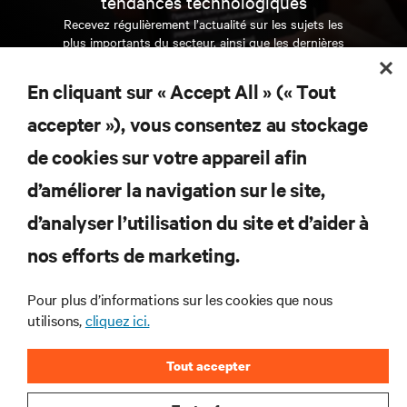
tendances technologiques
Recevez régulièrement l’actualité sur les sujets les
plus importants du secteur, ainsi que les dernières
interventions et avis de nos experts sur la gestion,
l’alimentation et le refroidissement des data centers
En cliquant sur « Accept All » (« Tout
et des infrastructures informatiques critiques.
accepter »), vous consentez au stockage
S’INSCRIRE MAINTENANT
de cookies sur votre appareil afin
d’améliorer la navigation sur le site,
RESSOURCES
d’analyser l’utilisation du site et d’aider à
SUPPORT
nos efforts de marketing.
Pour plus d’informations sur les cookies que nous
SOCIÉTÉ
utilisons,
cliquez ici.
Tout accepter