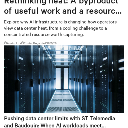
of useful work and a resource
worth capturing
Explore why AI infrastructure is changing how operators
view data center heat, from a cooling challenge to a
concentrated resource worth capturing.
4 min. Lire
2
min. Regarder
8/7/26
Pushing data center limits with ST Telemedia
and Baudouin: When AI workloads meet