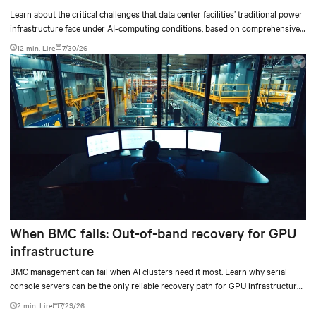
outdated critical power infrastructure
Learn about the critical challenges that data center facilities’ traditional power
infrastructure face under AI-computing conditions, based on comprehensive
testing results and insights.
12 min. Lire
7/30/26
When BMC fails: Out-of-band recovery for GPU
infrastructure
BMC management can fail when AI clusters need it most. Learn why serial
console servers can be the only reliable recovery path for GPU infrastructure
at scale.
2 min. Lire
7/29/26