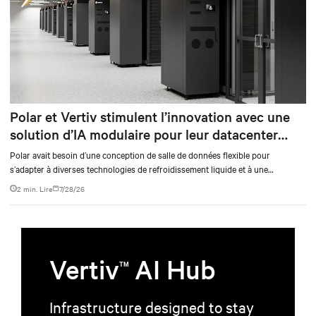
Polar et Vertiv stimulent l’innovation avec une
solution d’IA modulaire pour leur datacenter
DRA01 en Norvège
Polar avait besoin d’une conception de salle de données flexible pour
s’adapter à diverses technologies de refroidissement liquide et à une
expansion future, tout en permettant un fonctionnement continu. La solution
2 min. Lire
7/28/26
devait s’intégrer de manière transparente à leur infrastructure existante tout
en fournissant une alimentation et un refroidissement robustes aux
applications d’IA critiques.
Vertiv
AI Hub
TM
Infrastructure designed to stay