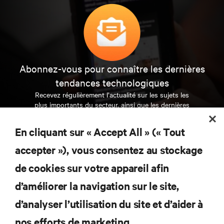
Abonnez-vous pour connaître les dernières
tendances technologiques
Recevez régulièrement l’actualité sur les sujets les
plus importants du secteur, ainsi que les dernières
interventions et avis de nos experts sur la gestion,
l’alimentation et le refroidissement des data centers
En cliquant sur « Accept All » (« Tout
et des infrastructures informatiques critiques.
accepter »), vous consentez au stockage
S’INSCRIRE MAINTENANT
de cookies sur votre appareil afin
d’améliorer la navigation sur le site,
RESSOURCES
d’analyser l’utilisation du site et d’aider à
SUPPORT
nos efforts de marketing.