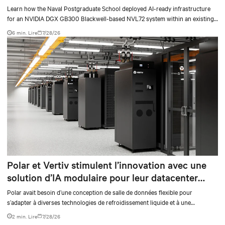
deployment
Learn how the Naval Postgraduate School deployed AI-ready infrastructure
for an NVIDIA DGX GB300 Blackwell-based NVL72 system within an existing
facility, creating a repeatable model for high-density, liquid-cooled AI
6 min. Lire
7/28/26
environments.
Polar et Vertiv stimulent l’innovation avec une
solution d’IA modulaire pour leur datacenter
DRA01 en Norvège
Polar avait besoin d’une conception de salle de données flexible pour
s’adapter à diverses technologies de refroidissement liquide et à une
expansion future, tout en permettant un fonctionnement continu. La solution
2 min. Lire
7/28/26
devait s’intégrer de manière transparente à leur infrastructure existante tout