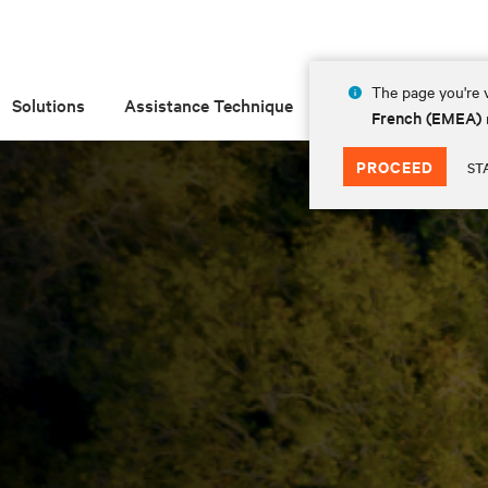
The page you're v
Solutions
Assistance Technique
Insights
À prop
French (EMEA)
PROCEED
ST