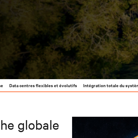
ne
Data centres flexibles et évolutifs
Intégration totale du syst
he globale