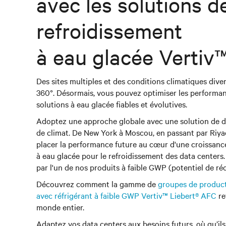
avec les solutions d
refroidissement
à eau glacée Vertiv™
Des sites multiples et des conditions climatiques dive
360°. Désormais, vous pouvez optimiser les performan
solutions à eau glacée fiables et évolutives.
Adoptez une approche globale avec une solution de d
de climat. De New York à Moscou, en passant par Riy
placer la performance future au cœur d'une croissanc
à eau glacée pour le refroidissement des data cent
par l'un de nos produits à faible GWP (potentiel de r
Découvrez comment la gamme de
groupes de producti
avec réfrigérant à faible GWP Vertiv™ Liebert® AFC
re
monde entier.
Adaptez vos data centers aux besoins futurs, où qu’ils