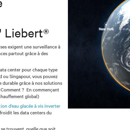
e
 Liebert®
rses exigent une surveillance à
ces partout grâce à des
ata center pour chaque type
ad ou Singapour, vous pouvez
e durable grâce à nos solutions
ers. Comment ? En commençant
échauffement global)
on d’eau glacée à vis inverter
froidit les data centers du
 se trouvent, quelle que soit