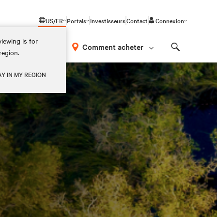
US/FR
Portals
Investisseurs
Contact
Connexion
iewing is for
os
Comment acheter
region.
Search
AY IN MY REGION