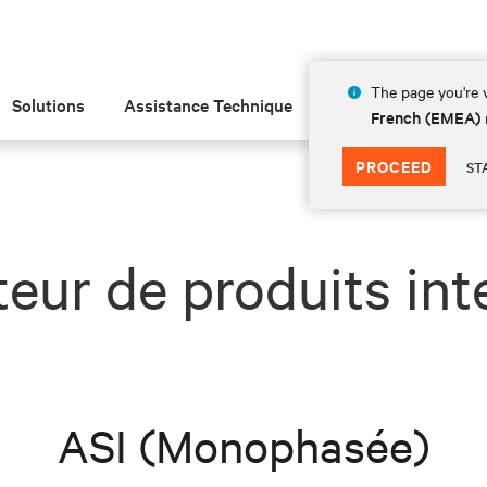
The page you're v
Solutions
Assistance Technique
Insights
À prop
French (EMEA)
PROCEED
ST
teur de produits inte
ASI (Monophasée)