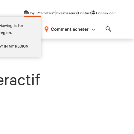
US/FR
Portals
Investisseurs
Contact
Connexion
iewing is for
os
Comment acheter
region.
Search
AY IN MY REGION
ractif