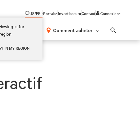
US/FR
Portals
Investisseurs
Contact
Connexion
iewing is for
os
Comment acheter
region.
Search
AY IN MY REGION
ractif