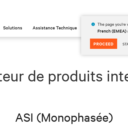
The page you're v
Solutions
Assistance Technique
Insights
À prop
French (EMEA)
PROCEED
ST
teur de produits inte
ASI (Monophasée)