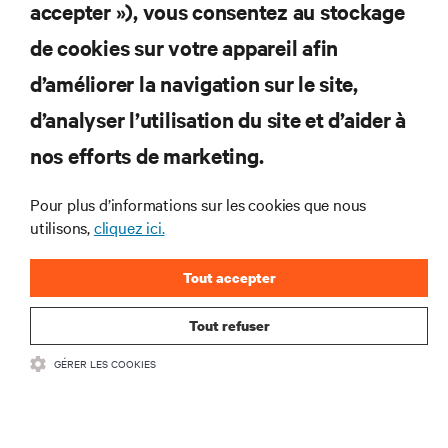
et des infrastructures informatiques critiques.
accepter »), vous consentez au stockage
de cookies sur votre appareil afin
S’INSCRIRE MAINTENANT
d’améliorer la navigation sur le site,
d’analyser l’utilisation du site et d’aider à
RESSOURCES
nos efforts de marketing.
SUPPORT
Pour plus d’informations sur les cookies que nous
utilisons,
cliquez ici.
SOCIÉTÉ
Tout accepter
Tout refuser
CONTACTEZ-NOUS
GÉRER LES COOKIES
Insta