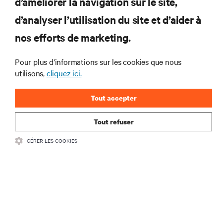
d’améliorer la navigation sur le site,
d’analyser l’utilisation du site et d’aider à
RESSOURCES
nos efforts de marketing.
SUPPORT
Pour plus d’informations sur les cookies que nous
utilisons,
cliquez ici.
SOCIÉTÉ
Tout accepter
Tout refuser
CONTACTEZ-NOUS
GÉRER LES COOKIES
Insta
•
Conditions d’utilisation
Politique relative à la confidentialité des données
•
et aux cookies
Déclaration d’accessibilité
©
2026 Vertiv Group Corp. Tous droits réservés.