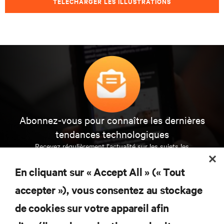
TÉLÉCHARGER LES ILLUSTRATIONS
Abonnez-vous pour connaître les dernières
tendances technologiques
Recevez régulièrement l’actualité sur les sujets les
plus importants du secteur, ainsi que les dernières
interventions et avis de nos experts sur la gestion,
En cliquant sur « Accept All » (« Tout
l’alimentation et le refroidissement des data centers
et des infrastructures informatiques critiques.
accepter »), vous consentez au stockage
de cookies sur votre appareil afin
S’INSCRIRE MAINTENANT