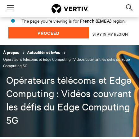
Menu
Op
sea
French (EMEA)
The page you're viewing is for
region.
mod
PROCEED
STAY IN MY REGION
À propos
Actualités et Infos
Opérateurs télécoms et Edge Computing : Vidéos couvrant les défis du Edge
Computing 5G
Opérateurs télécoms et Edge
Computing : Vidéos couvrant
les défis du Edge Computing
5G