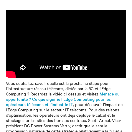
Vous souhaitez savoir quelle est la prochaine étape pour
l’infrastructure réseau télécoms, dictée par la 5G et l’Edge
Computing ? Regardez la vidéo ci-dessus et visitez
Menace ou
opportunité ? Ce que signifie l’Edge Computing pour les
opérateurs télécoms et l’industrie IT
, pour découvrir l’impact de
l’Edge Computing sur le secteur IT télécoms. Pour des raisons
d’optimisation, les opérateurs ont déjà déployé le calcul et le
stockage sur les sites des bureaux centraux. Scott Armul, Vice-
président DC Power Systems Vertiv, décrit quelle sera la
progression naturelle de cette stratégie relativement à la 5G et à