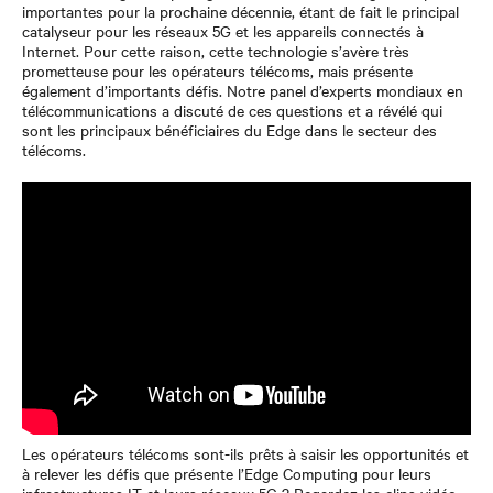
importantes pour la prochaine décennie, étant de fait le principal
catalyseur pour les réseaux 5G et les appareils connectés à
Internet. Pour cette raison, cette technologie s’avère très
prometteuse pour les opérateurs télécoms, mais présente
également d’importants défis. Notre panel d’experts mondiaux en
télécommunications a discuté de ces questions et a révélé qui
sont les principaux bénéficiaires du Edge dans le secteur des
télécoms.
Les opérateurs télécoms sont-ils prêts à saisir les opportunités et
à relever les défis que présente l’Edge Computing pour leurs
infrastructures IT et leurs réseaux 5G ? Regardez les clips vidéo