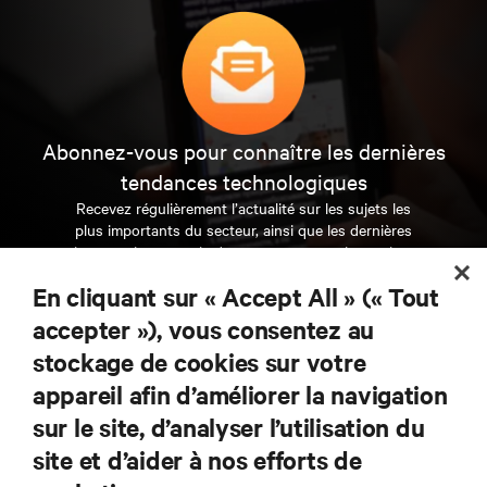
Abonnez-vous pour connaître les dernières
tendances technologiques
Recevez régulièrement l’actualité sur les sujets les
plus importants du secteur, ainsi que les dernières
interventions et avis de nos experts sur la gestion,
l’alimentation et le refroidissement des data centers
En cliquant sur « Accept All » (« Tout
et des infrastructures informatiques critiques.
accepter »), vous consentez au
S’INSCRIRE MAINTENANT
stockage de cookies sur votre
appareil afin d’améliorer la navigation
RESSOURCES
sur le site, d’analyser l’utilisation du
site et d’aider à nos efforts de
SUPPORT