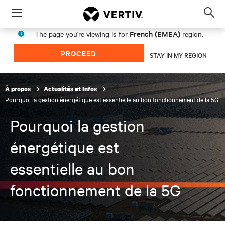
Menu
Op
sea
French (EMEA)
The page you're viewing is for
region.
mod
PROCEED
STAY IN MY REGION
À propos
Actualités et Infos
Pourquoi la gestion énergétique est essentielle au bon fonctionnement de la 5G
Pourquoi la gestion
énergétique est
essentielle au bon
fonctionnement de la 5G