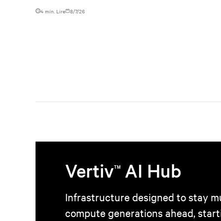
4 min. Lire
8/7/26
Vertiv
AI Hub
TM
Infrastructure designed to stay mu
compute generations ahead, start