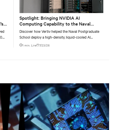
Spotlight: Bringing NVIDIA AI
’s
Computing Capability to the Naval
Postgraduate School
yed
Discover how Vertiv helped the Naval Postgraduate
00
School deploy a high-density, liquid-cooled AI
g
infrastructure powered by NVIDIA DGX GB300 to
1 min. Lire
7/23/26
accelerate AI research, education, and mission-critical
innovation.