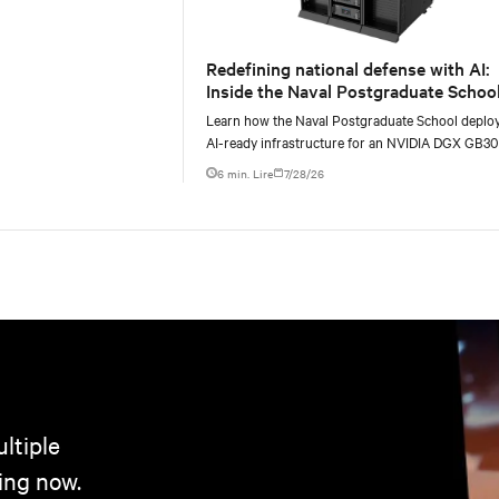
Redefining national defense with AI:
Inside the Naval Postgraduate School
AI infrastructure deployment
Learn how the Naval Postgraduate School deplo
AI-ready infrastructure for an NVIDIA DGX GB3
Blackwell-based NVL72 system within an existin
6 min. Lire
7/28/26
ltiple
ing now.