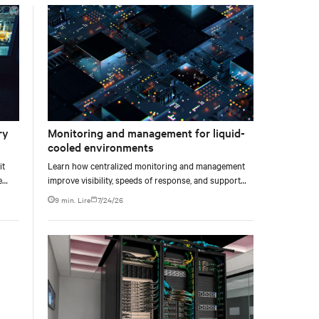
facility, creating a repeatable model for high-density,
liquid-cooled AI environments.
ry
Monitoring and management for liquid-
cooled environments
it
Learn how centralized monitoring and management
e
improve visibility, speeds of response, and support
e at
liquid-cooled data center operations.
9 min. Lire
7/24/26