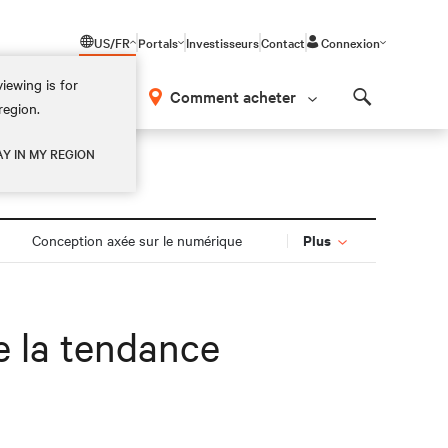
US/FR
Portals
Investisseurs
Contact
Connexion
iewing is for
os
Comment acheter
region.
Search
AY IN MY REGION
Plus
Conception axée sur le numérique
le la tendance