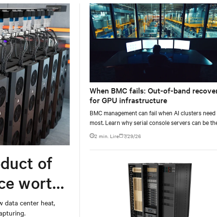
When BMC fails: Out-of-band recove
for GPU infrastructure
BMC management can fail when AI clusters need 
most. Learn why serial console servers can be th
only reliable recovery path for GPU infrastructur
2 min. Lire
7/29/26
scale.
duct of
rce worth
w data center heat,
apturing.