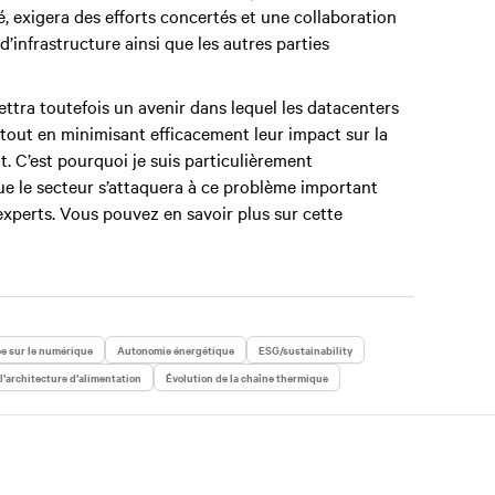
é, exigera des efforts concertés et une collaboration
d’infrastructure ainsi que les autres parties
a toutefois un avenir dans lequel les datacenters
 tout en minimisant efficacement leur impact sur la
. C’est pourquoi je suis particulièrement
que le secteur s’attaquera à ce problème important
experts. Vous pouvez en savoir plus sur cette
e sur le numérique
Autonomie énergétique
ESG/sustainability
l’architecture d’alimentation
Évolution de la chaîne thermique