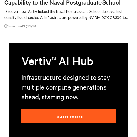
Capability to the Naval Postgraduate School
Discover how Vertiv helped the Naval Postgraduate School deploy a high-
density, liquid-cooled AI infrastructure powered by NVIDIA DGX GB300 to
accelerate AI research, education, and mission-critical innovation.
1 min. Lire
7/23/26
Vertiv
AI Hub
TM
Infrastructure designed to stay
multiple compute generations
ahead, starting now.
Learn more