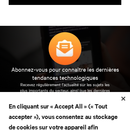
Abonnez-vous pour connaître les dernières
tendances technologiques
Recevez régulièrement l’actualité sur les sujets les
plus importants du secteur, ainsi que les dernières
interventions et avis de nos experts sur la gestion,
l’alimentation et le refroidissement des data centers
En cliquant sur « Accept All » (« Tout
et des infrastructures informatiques critiques.
accepter »), vous consentez au stockage
S’INSCRIRE MAINTENANT
de cookies sur votre appareil afin