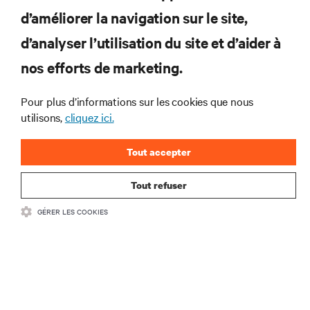
d’améliorer la navigation sur le site,
RESSOURCES
d’analyser l’utilisation du site et d’aider à
nos efforts de marketing.
SUPPORT
Pour plus d’informations sur les cookies que nous
SOCIÉTÉ
utilisons,
cliquez ici.
Tout accepter
Tout refuser
CONTACTEZ-NOUS
GÉRER LES COOKIES
Insta
•
Conditions d’utilisation
Politique relative à la confidentialité des données
•
et aux cookies
Déclaration d’accessibilité
©
2026 Vertiv Group Corp. Tous droits réservés.