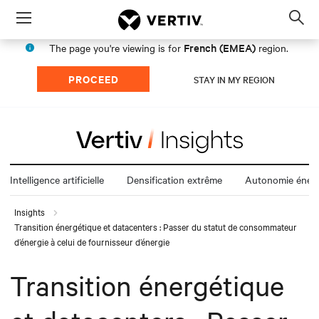
Menu
Op
sea
French (EMEA)
The page you're viewing is for
region.
mod
PROCEED
STAY IN MY REGION
Intelligence artificielle
Densification extrême
Autonomie énerg
Insights
Transition énergétique et datacenters : Passer du statut de consommateur
d’énergie à celui de fournisseur d’énergie
Transition énergétique