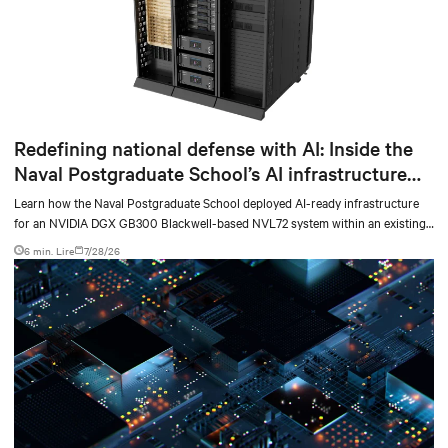
Redefining national defense with AI: Inside the
Naval Postgraduate School’s AI infrastructure
deployment
Learn how the Naval Postgraduate School deployed AI-ready infrastructure
for an NVIDIA DGX GB300 Blackwell-based NVL72 system within an existing
facility, creating a repeatable model for high-density, liquid-cooled AI
6 min. Lire
7/28/26
environments.