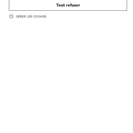
Tout refuser
S’INSCRIRE MAINTENANT
GÉRER LES COOKIES
RESSOURCES
SUPPORT
SOCIÉTÉ
CONTACTEZ-NOUS
Insta