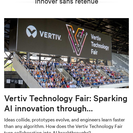
Innover sans retenue
Vertiv Technology Fair: Sparking
AI innovation through
collaboration
Ideas collide, prototypes evolve, and engineers learn faster
than any algorithm. How does the Vertiv Technology Fair
turn collaboration into AI breakthroughs?