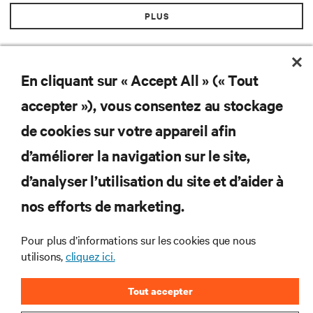
PLUS
En cliquant sur « Accept All » (« Tout
accepter »), vous consentez au stockage
de cookies sur votre appareil afin
d’améliorer la navigation sur le site,
d’analyser l’utilisation du site et d’aider à
nos efforts de marketing.
Abonnez-vous pour connaître les dernières
tendances technologiques
Pour plus d’informations sur les cookies que nous
utilisons,
cliquez ici.
Recevez régulièrement l’actualité sur les sujets les
plus importants du secteur, ainsi que les dernières
interventions et avis de nos experts sur la gestion,
Tout accepter
l’alimentation et le refroidissement des data centers
et des infrastructures informatiques critiques.