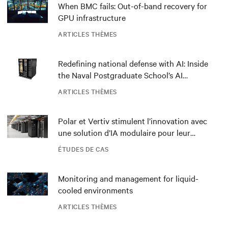
When BMC fails: Out-of-band recovery for
GPU infrastructure
ARTICLES THÈMES
Redefining national defense with AI: Inside
the Naval Postgraduate School’s AI
infrastructure deployment
ARTICLES THÈMES
Polar et Vertiv stimulent l’innovation avec
une solution d’IA modulaire pour leur
datacenter DRA01 en Norvège
ÉTUDES DE CAS
Monitoring and management for liquid-
cooled environments
ARTICLES THÈMES