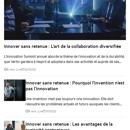
Innover sans retenue : L’art de la collaboration diversifiée
L’Innovation Summit annuel aborde le thème de l’innovation et de la durabilité,
que Vertiv gardera à l’esprit et adoptera dans ses activités et auprès de ses
clients.
5 min. Lire
12/13/22
Innover sans retenue : Pourquoi l’invention n’est
pas l’innovation
Une invention n’est pas toujours une innovation. Elle doit
résoudre les problèmes actuels et futurs auxquels les clients
pourraient être confrontés et contribuer à leur faciliter la vie.
5 min. Lire
11/11/22
Innover sans retenue : Les avantages de la
curiosité contagieuse