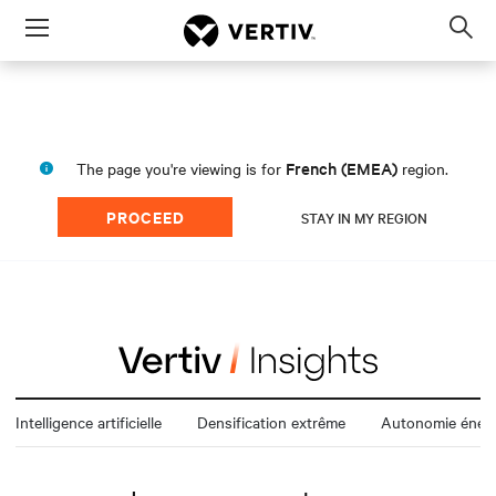
Menu
Op
sea
mod
French (EMEA)
The page you're viewing is for
region.
PROCEED
STAY IN MY REGION
Intelligence artificielle
Densification extrême
Autonomie énerg