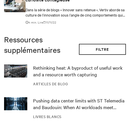
Dans la série de blogs « Innover sans retenue », Vertiv aborde sa
culture de l’innovation sous l’angle de cinq comportements qui
apportent de nouvelles idées.
4 min. Lire
11/11/22
Ressources
supplémentaires
FILTRE
Rethinking heat: A byproduct of useful work
and a resource worth capturing
ARTICLES DE BLOG
Pushing data center limits with ST Telemedia
and Baudouin: When AI workloads meet
outdated critical power infrastructure
LIVRES BLANCS