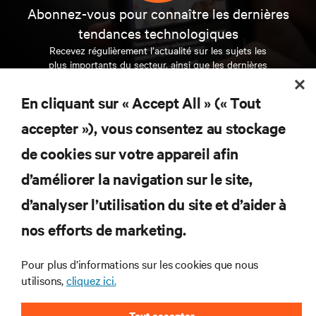
Abonnez-vous pour connaître les dernières
tendances technologiques
Recevez régulièrement l’actualité sur les sujets les
plus importants du secteur, ainsi que les dernières
interventions et avis de nos experts sur la gestion,
l’alimentation et le refroidissement des data centers
En cliquant sur « Accept All » (« Tout
et des infrastructures informatiques critiques.
accepter »), vous consentez au stockage
S’INSCRIRE MAINTENANT
de cookies sur votre appareil afin
d’améliorer la navigation sur le site,
RESSOURCES
d’analyser l’utilisation du site et d’aider à
SUPPORT
nos efforts de marketing.
Pour plus d’informations sur les cookies que nous
SOCIÉTÉ
utilisons,
cliquez ici.
Tout accepter