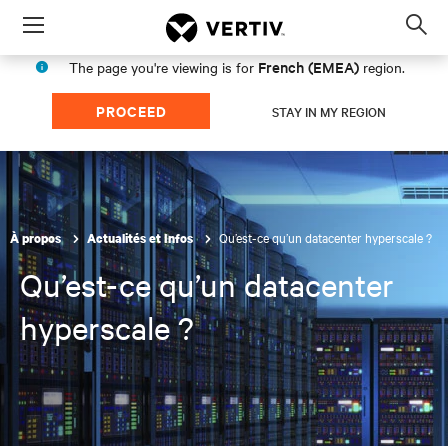
Menu
Op
sea
French (EMEA)
The page you're viewing is for
region.
mod
PROCEED
STAY IN MY REGION
Qu’est-ce qu’un datacenter hyperscale ?
À propos
Actualités et Infos
Qu’est-ce qu’un datacenter
hyperscale ?