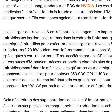
déclaré Jensen Huang, fondateur et PDG de
NVIDIA
. Les cas 
médicales à la prévention de la fraude de haute précision. L’I
chaque secteur. Elle commence également à transformer fonda
Les charges de travail d’IA entraînent des changements impor
refroidissons les données traitées
dans le cadre de
l’informat
classique était utilisé pour exécuter des charges de travail de
supérieures à
20 kW
étaient considérés comme haute densité,
spécifiques à courte portée. L’IT est accélérée par des GPU p
et ces puces d’IA peuvent nécessiter environ cinq fois plus de
1
refroidissement
dans le même espace
qu
’
un serveur classiqu
dépensera des milliards pour déployer 350 000 GPU H100 de 
désormais dans la tranche inférieure de ce qui est requis pour 
dépassant les
100 kW par rack devenant courante et à grande 
Cela nécessitera des augmentations de capacité importantes s
électrique aux puces dans chaque rack. L’introduction de techn
blanche du data center et, éventuellement, dans les salles serv