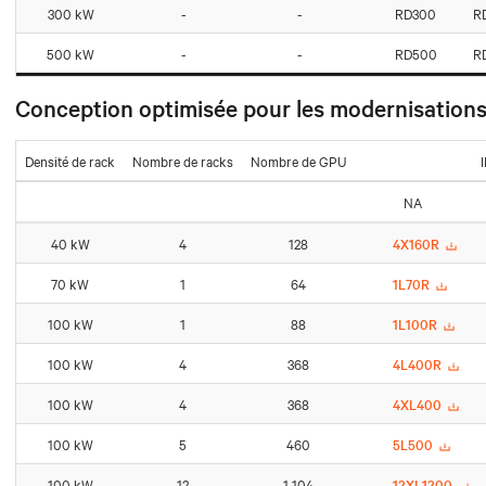
300 kW
-
-
RD300
R
500 kW
-
-
RD500
R
Conception optimisée pour les modernisation
Densité de rack
Nombre de racks
Nombre de GPU
NA
40 kW
4
128
4X160R
70 kW
1
64
1L70R
100 kW
1
88
1L100R
100 kW
4
368
4L400R
100 kW
4
368
4XL400
100 kW
5
460
5L500
100 kW
12
1 104
12XL1200