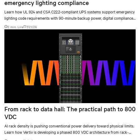
emergency lighting compliance
Learn how UL 924 and CSA C22.2-compliant UPS systems support emergency
lighting code requirements with 90-minute backup power, digital compliance
logging, and centralized monitoring for life safety applications.
2 min. Lire
7/21/26
From rack to data hall: The practical path to 800
VDC
AI rack density is pushing conventional power delivery toward physical limits.
Learn how Vertiv is developing a phased 800 VDC architecture from rack-
level sidecars to centralized data-hall power.