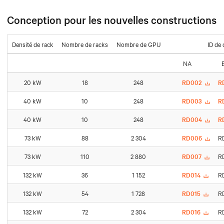
Conception pour les nouvelles constructions
Densité de rack
Nombre de racks
Nombre de GPU
ID de
NA
20 kW
18
248
RD002
R
40 kW
10
248
RD003
R
40 kW
10
248
RD004
R
73 kW
88
2 304
RD006
R
73 kW
110
2 880
RD007
R
132 kW
36
1 152
RD014
R
132 kW
54
1 728
RD015
R
132 kW
72
2 304
RD016
R