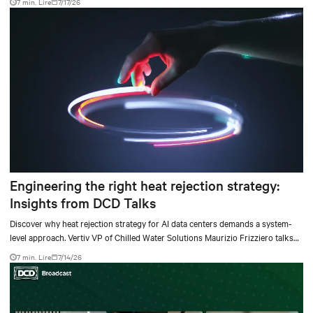
7 min. Lire
7/17/26
Engineering the right heat rejection strategy:
Insights from DCD Talks
Discover why heat rejection strategy for AI data centers demands a system-
level approach. Vertiv VP of Chilled Water Solutions Maurizio Frizziero talks
about density, location, and water tradeoffs.
7 min. Lire
7/14/26