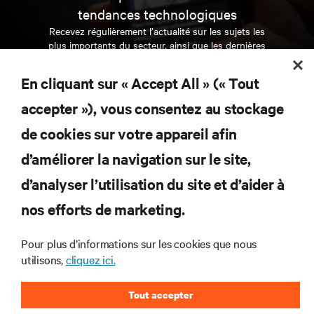
tendances technologiques
Recevez régulièrement l’actualité sur les sujets les
plus importants du secteur, ainsi que les dernières
interventions et avis de nos experts sur la gestion,
l’alimentation et le refroidissement des data centers
En cliquant sur « Accept All » (« Tout
et des infrastructures informatiques critiques.
accepter »), vous consentez au stockage
S’INSCRIRE MAINTENANT
de cookies sur votre appareil afin
d’améliorer la navigation sur le site,
RESSOURCES
d’analyser l’utilisation du site et d’aider à
SUPPORT
nos efforts de marketing.
Pour plus d’informations sur les cookies que nous
SOCIÉTÉ
utilisons,
cliquez ici.
Tout accepter