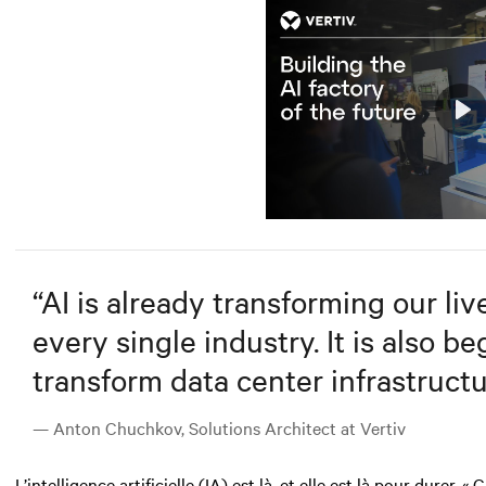
Play
Mute
“
AI is already transforming our live
every single industry. It is also 
transform data center infrastruct
— Anton Chuchkov, Solutions Architect at Vertiv
L’intelligence artificielle (IA)
est là, et elle est là pour durer.