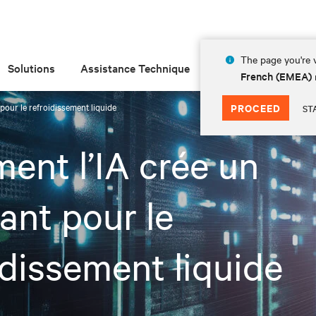
The page you're v
Solutions
Assistance Technique
Insights
À prop
French (EMEA)
pour le refroidissement liquide
PROCEED
ST
nt l’IA crée un
ant pour le
idissement liquide