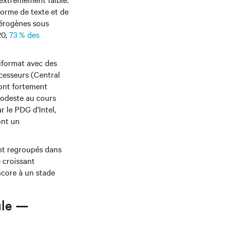
orme de texte et de
térogènes sous
20,
73 % des
iformat avec des
cesseurs (Central
ont fortement
modeste au cours
 le PDG d’Intel,
ont un
nt regroupés dans
 croissant
ncore à un stade
ule —