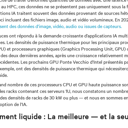
 au HPC, ces données ne se présentent pas uniquement sous la f
cations IA traitent souvent des données provenant de sources hé
eci incluant des fichiers image, audio et vidéo volumineux. En 20
lisent des données d’image, vidéo, audio ou issues de capteurs.
uces ont répondu à la demande croissante d’applications IA mult
es. Les densités de puissance thermique pour les principaux pro
PU) et processeurs graphiques (Graphics Processing Unit, GPU) 
des deux dernières années, après une croissance relativement 
cédentes. Les prochains GPU Ponte Vecchio d’Intel présentés par
exemple, ont des densités de puissance thermique qui nécessiter
ide.
rand nombre de ces processeurs CPU et GPU haute puissance so
 des racks contenant ces serveurs 1U, nous constatons un nombre
c des densités de racks de 30 kW ou plus — et nous en sommes e
option de l’IA.
ment liquide : La meilleure — et la se