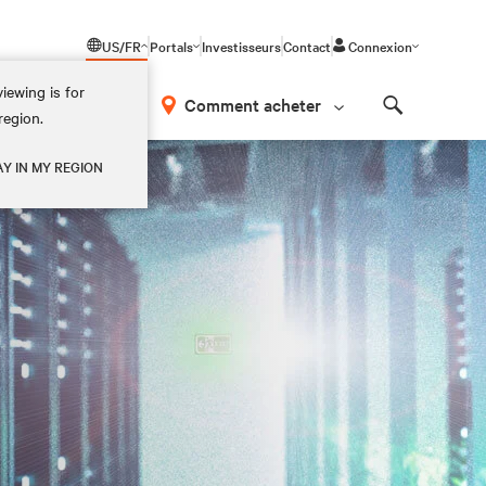
US/FR
Portals
Investisseurs
Contact
Connexion
iewing is for
os
Comment acheter
region.
Search
AY IN MY REGION