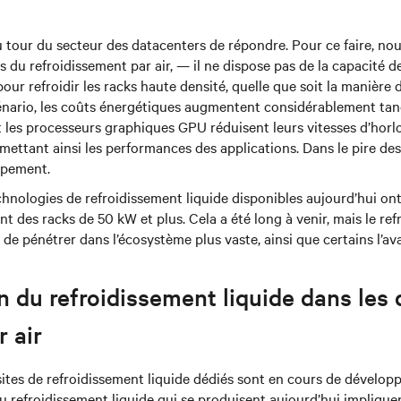
 tour du secteur des datacenters de répondre. Pour ce faire, no
s du refroidissement par air, — il ne dispose pas de la capacité d
ur refroidir les racks haute densité, quelle que soit la manière d
énario, les coûts énergétiques augmentent considérablement tan
les processeurs graphiques GPU réduisent leurs vitesses d’horlo
ettant ainsi les performances des applications. Dans le pire des
uipement.
chnologies de refroidissement liquide disponibles aujourd’hui ont
nt des racks de 50 kW et plus. Cela a été long à venir, mais le re
de pénétrer dans l’écosystème plus vaste, ainsi que certains l’avai
n du refroidissement liquide dans les
r air
sites de refroidissement liquide dédiés sont en cours de dévelop
 refroidissement liquide qui se produisent aujourd’hui implique