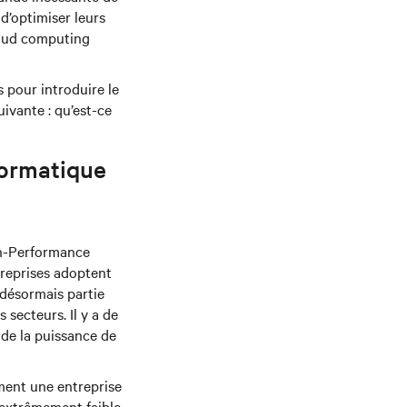
d’optimiser leurs
loud computing
 pour introduire le
uivante : qu’est-ce
formatique
gh-Performance
reprises adoptent
t désormais partie
 secteurs. Il y a de
 de la puissance de
ment une entreprise
 extrêmement faible.