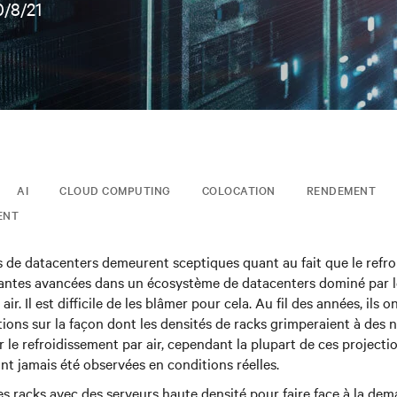
0/8/21
AI
CLOUD COMPUTING
COLOCATION
RENDEMENT
ENT
 de datacenters demeurent sceptiques quant au fait que le refro
tantes avancées dans un écosystème de datacenters dominé par 
ir. Il est difficile de les blâmer pour cela. Au fil des années, ils o
ons sur la façon dont les densités de racks grimperaient à des 
 le refroidissement par air, cependant la plupart de ces projecti
nt jamais été observées en conditions réelles.
les racks avec des serveurs haute densité pour faire face à la de