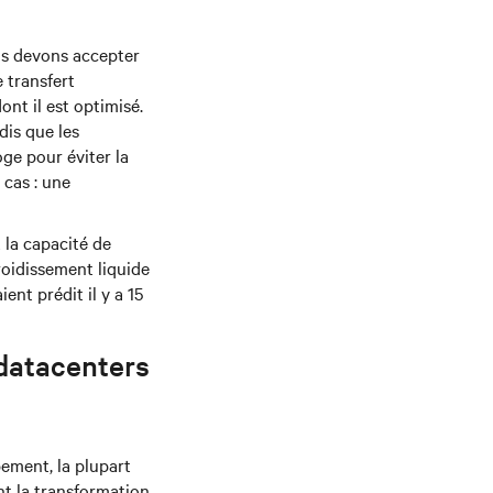
us devons accepter
e transfert
ont il est optimisé.
dis que les
ge pour éviter la
 cas : une
 la capacité de
froidissement liquide
ent prédit il y a 15
 datacenters
pement, la plupart
nt la transformation