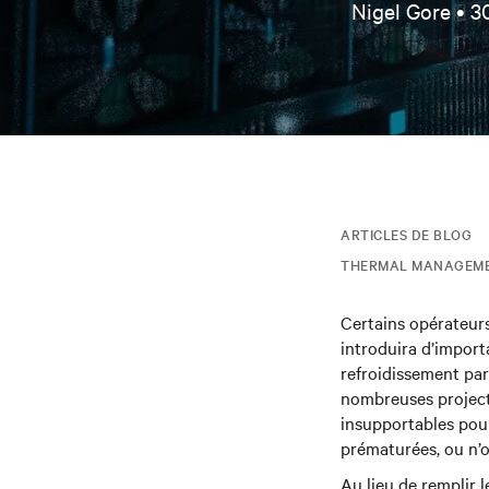
Nigel Gore •
3
ARTICLES DE BLOG
THERMAL MANAGEM
Certains opérateurs
introduira d’impor
refroidissement par a
nombreuses projecti
insupportables pour
prématurées, ou n’o
Au lieu de remplir 