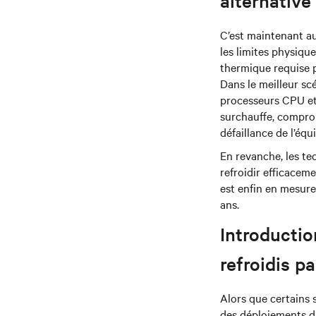
alternative
C’est maintenant au
les limites physique
thermique requise po
Dans le meilleur sc
processeurs CPU et 
surchauffe, comprom
défaillance de l’éq
En revanche, les te
refroidir efficaceme
est enfin en mesure 
ans.
Introductio
refroidis pa
Alors que certains 
des déploiements du