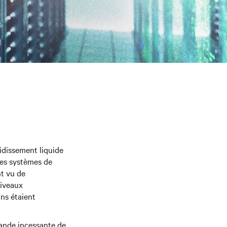
idissement liquide
les systèmes de
nt vu de
niveaux
ons étaient
mande incessante de