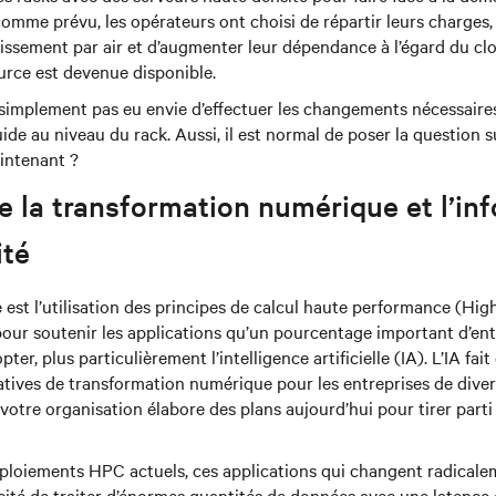
comme prévu, les opérateurs ont choisi de répartir leurs charges, 
dissement par air et d’augmenter leur dépendance à l’égard du c
urce est devenue disponible.
simplement pas eu envie d’effectuer les changements nécessaires
ide au niveau du rack. Aussi, il est normal de poser la question s
aintenant ?
re la transformation numérique et l’in
ité
est l’utilisation des principes de calcul haute performance (Hi
ur soutenir les applications qu’un pourcentage important d’ent
ter, plus particulièrement l’intelligence artificielle (IA). L’IA fai
atives de transformation numérique pour les entreprises de divers
votre organisation élabore des plans aujourd’hui pour tirer parti
loiements HPC actuels, ces applications qui changent radicale
cité de traiter d’énormes quantités de données avec une latence