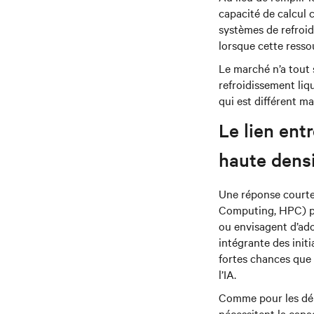
capacité de calcul 
systèmes de refroi
lorsque cette resso
Le marché n’a tout 
refroidissement liqu
qui est différent m
Le lien ent
haute dens
Une réponse courte 
Computing, HPC) po
ou envisagent d’adop
intégrante des initi
fortes chances que 
l’IA.
Comme pour les dép
nécessitent la capa