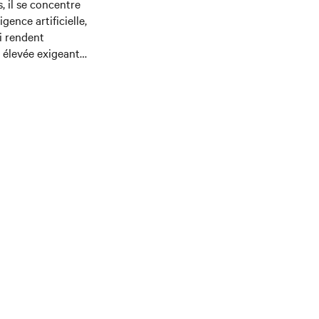
, il se concentre
gence artificielle,
i rendent
 élevée exigeant
laire d’un MBA en
tralie, et réside