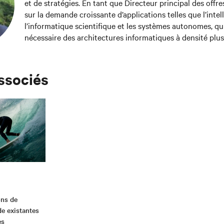
et de stratégies. En tant que Directeur principal des offres
sur la demande croissante d’applications telles que l’intelli
l’informatique scientifique et les systèmes autonomes, qu
nécessaire des architectures informatiques à densité plus
des solutions de refroidissement avancées. Nigel est titu
technologie numérique de l’Université de Newcastle en Aus
avec sa famille au Royaume-Uni.
associés
ons de
de existantes
es