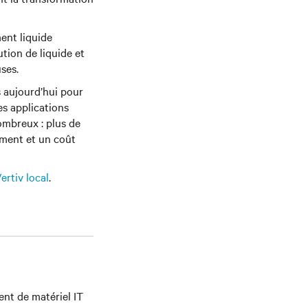
ent liquide
ution de liquide et
uses.
s aujourd’hui pour
es applications
ombreux : plus de
ement et un coût
ertiv local
.
nt de matériel IT