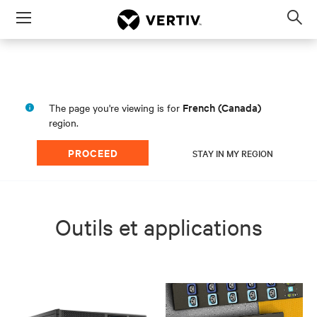
Menu
Op
sea
mod
French (Canada)
The page you're viewing is for
region.
PROCEED
STAY IN MY REGION
Outils et applications