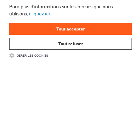
Pour plus d’informations sur les cookies que nous
utilisons,
cliquez ici.
Joignez-vous à notre liste de diffusion
pour recevoir les dernières nouvelles sur
Tout accepter
les produits et les mises à jour du
secteur de Vertiv.
Tout refuser
GÉRER LES COOKIES
S'INSCRIRE
RESSOURCES
SOUTIEN