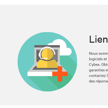
Lien
Nous sommes
logiciels e
Cybex. Obte
garanties e
contactez 
des réponse