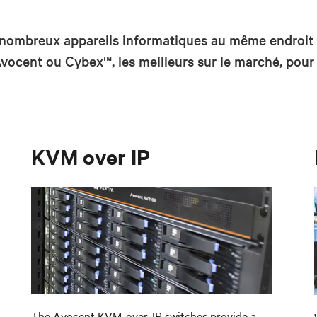
 nombreux appareils informatiques au même endroit 
ocent ou Cybex™, les meilleurs sur le marché, pour u
KVM over IP
The Avocent KVM-over-IP switches provide a