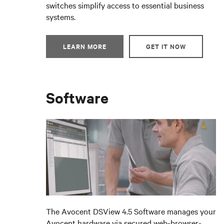
switches simplify access to essential business
systems.
LEARN MORE
GET IT NOW
Software
The Avocent DSView 4.5 Software manages your
Avocent hardware via secured web-browser-