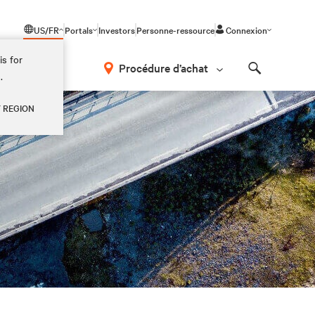
US/FR
Portals
Investors
Personne-ressource
Connexion
is for
Procédure d’achat
.
Search
Y REGION