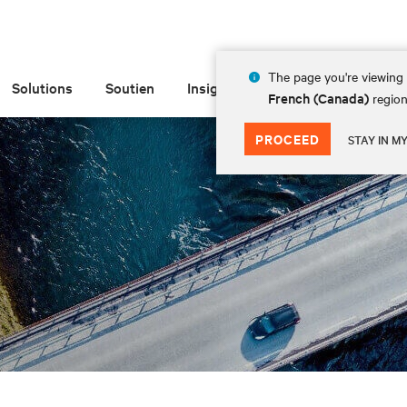
The page you're viewing 
Solutions
Soutien
Insights
À propos de
French (Canada)
region
PROCEED
STAY IN M