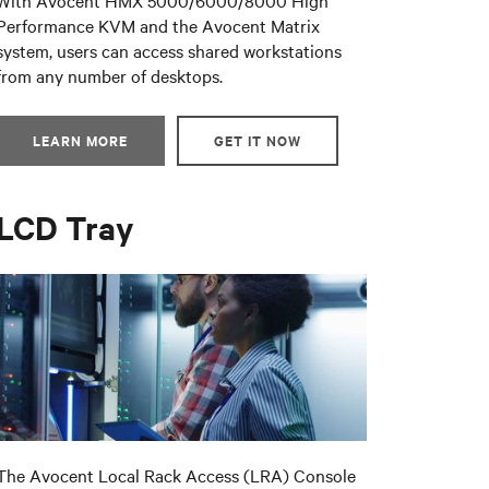
With Avocent HMX 5000/6000/8000 High
Performance KVM and the Avocent Matrix
system, users can access shared workstations
from any number of desktops.
LEARN MORE
GET IT NOW
LCD Tray
The Avocent Local Rack Access (LRA) Console