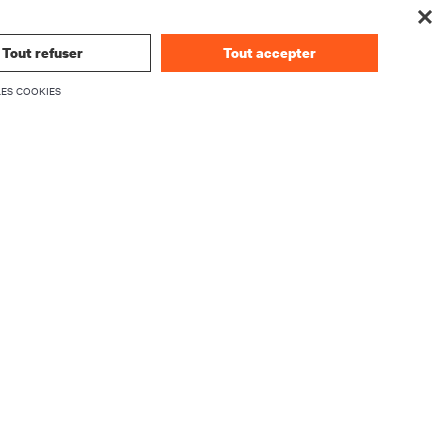
Tout refuser
Tout accepter
LES COOKIES
ENTREPRISE
À propos de Vertiv
Équipe exécutive
ogiciel
Soumettre des commentaires
nce
Emplois
Investor Relations
Règles de déontologie et de conformité
Code de conduite
Vos choix en matière de confidentialité
Avis de confidentialité