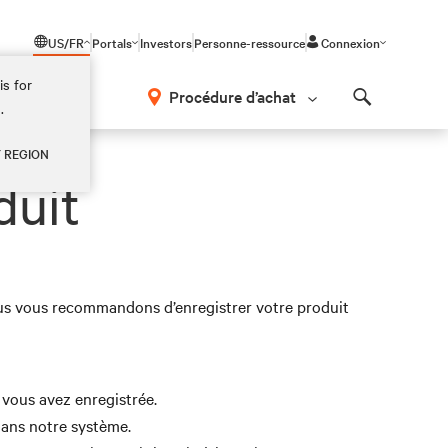
US/FR
Portals
Investors
Personne-ressource
Connexion
is for
Procédure d’achat
.
Search
Y REGION
duit
Nous vous recommandons d’enregistrer votre produit
e vous avez enregistrée.
dans notre système.