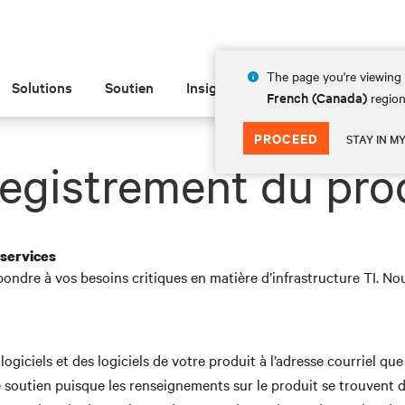
The page you're viewing 
Solutions
Soutien
Insights
À propos de
French (Canada)
region
PROCEED
STAY IN M
egistrement du pro
 services
pondre à vos besoins critiques en matière d’infrastructure TI. 
giciels et des logiciels de votre produit à l’adresse courriel qu
e soutien puisque les renseignements sur le produit se trouvent 