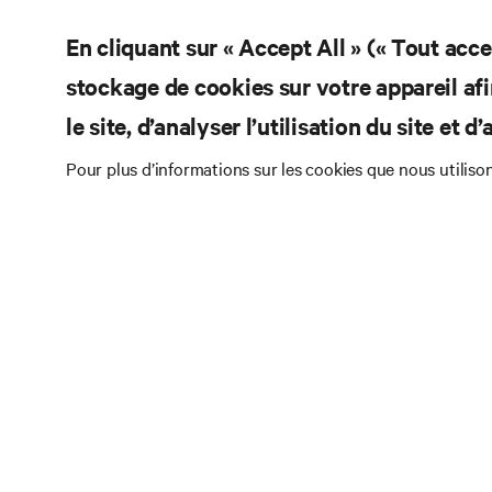
En cliquant sur « Accept All » (« Tout acc
stockage de cookies sur votre appareil afi
le site, d’analyser l’utilisation du site et 
Pour plus d’informations sur les cookies que nous utiliso
RE
COMMUNIQUEZ AVEC NOUS
Doc
Instagram
Pol
Con
Conditions d’utilisation
Politique relative à la
Inf
confidentialité des données et aux cookies
Br
Énoncé d’accessibilité
©
2026 Vertiv Group Corp. Tous droits réservés.
Pla