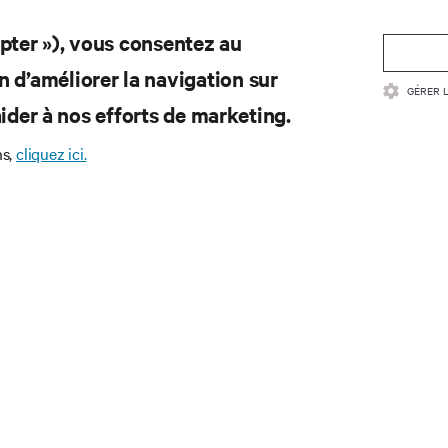
epter »), vous consentez au
n d’améliorer la navigation sur
GÉRER 
d’aider à nos efforts de marketing.
ns,
cliquez ici.
SSOURCES
SOUTIEN
umentation sur le produit
Assistance technique
itique sur la qualité et certifications
Forum communautaire
ditions générales de vente
Mises à jour du logiciel/microl
ormation sur la garantie
Soumettre demande d’assista
evets
Enregistrement du Produit
n du site