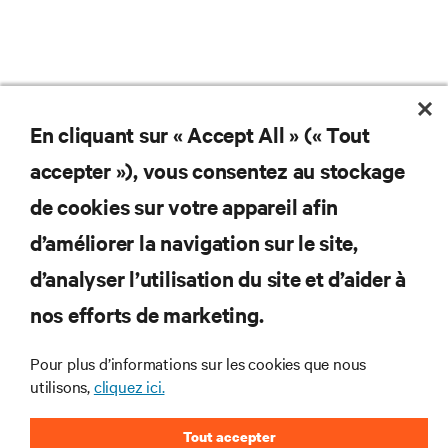
En cliquant sur « Accept All » (« Tout
accepter »), vous consentez au stockage
de cookies sur votre appareil afin
d’améliorer la navigation sur le site,
d’analyser l’utilisation du site et d’aider à
Ne manquez jamais une
nos efforts de marketing.
offre
Pour plus d’informations sur les cookies que nous
utilisons,
cliquez ici.
Joignez-vous à notre liste de diffusion
pour recevoir les dernières nouvelles sur
Tout accepter