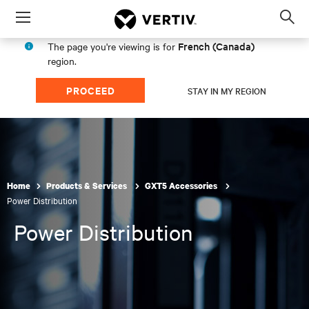
Menu
Op
sea
French (Canada)
The page you're viewing is for
mod
region.
PROCEED
STAY IN MY REGION
Home
Products & Services
GXT5 Accessories
Power Distribution
Power Distribution