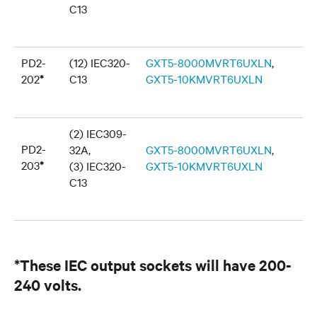
C13
PD2-
(12) IEC320-
GXT5-8000MVRT6UXLN
,
202
C13
GXT5-10KMVRT6UXLN
*
(2) IEC309-
PD2-
32A,
GXT5-8000MVRT6UXLN
,
203
*
(3) IEC320-
GXT5-10KMVRT6UXLN
C13
*These IEC output sockets will have 200-
240 volts.