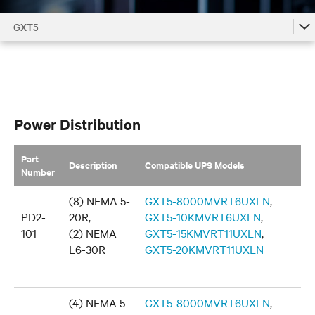
GXT5
GXT5
GXT5 Accessories by Model
GXT5 Family
Power Distribution
Part
Description
Compatible UPS Models
Number
(8) NEMA 5-
GXT5-8000MVRT6UXLN
,
PD2-
20R,
GXT5-10KMVRT6UXLN
,
101
(
2) NEMA
GXT5-15KMVRT11UXLN
,
L6-30R
GXT5-20KMVRT11UXLN
(4) NEMA 5-
GXT5-8000MVRT6UXLN
,