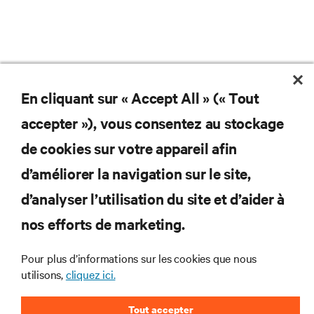
En cliquant sur « Accept All » (« Tout
Ne manquez jamais une
accepter »), vous consentez au stockage
offre
de cookies sur votre appareil afin
d’améliorer la navigation sur le site,
d’analyser l’utilisation du site et d’aider à
Joignez-vous à notre liste de diffusion
pour recevoir les dernières nouvelles sur
nos efforts de marketing.
les produits et les mises à jour du
secteur de Vertiv.
Pour plus d’informations sur les cookies que nous
utilisons,
cliquez ici.
Tout accepter