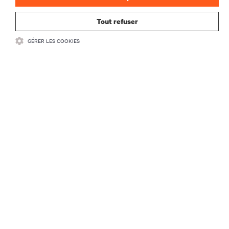
S'INSCRIRE
Tout refuser
GÉRER LES COOKIES
RESSOURCES
SOUTIEN
ENTREPRISE