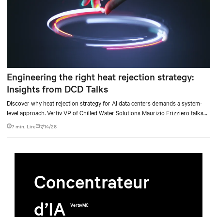
Engineering the right heat rejection strategy:
Insights from DCD Talks
Discover why heat rejection strategy for AI data centers demands a system-
level approach. Vertiv VP of Chilled Water Solutions Maurizio Frizziero talks
about density, location, and water tradeoffs.
7 min. Lire
7/14/26
Concentrateur
d’IA
VertivMC