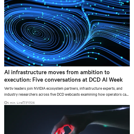
AI infrastructure moves from ambition to
execution: Five conversations at DCD AI Week
Vertiv leaders join NVIDIA ecosystem partners, infrastructure experts, and
industry researchers across five DCD webcasts examining how operators can
turn AI ambition into deployable, productive, and adaptable capacity.
4 min. Lire
7/17/26