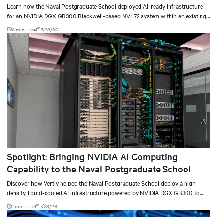
deployment
Learn how the Naval Postgraduate School deployed AI-ready infrastructure
for an NVIDIA DGX GB300 Blackwell-based NVL72 system within an existing
facility, creating a repeatable model for high-density, liquid-cooled AI
6 min. Lire
7/28/26
environments.
Spotlight: Bringing NVIDIA AI Computing
Capability to the Naval Postgraduate School
Discover how Vertiv helped the Naval Postgraduate School deploy a high-
density, liquid-cooled AI infrastructure powered by NVIDIA DGX GB300 to
accelerate AI research, education, and mission-critical innovation.
1 min. Lire
7/23/26