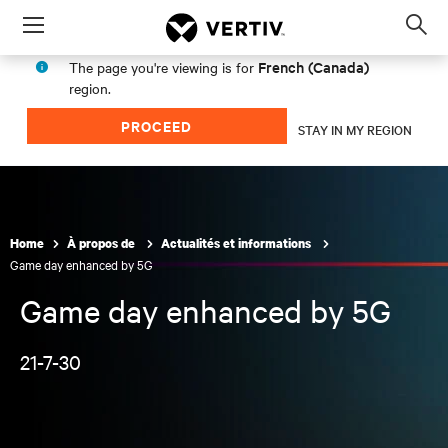
Menu
Op
sea
French (Canada)
The page you're viewing is for
mod
region.
PROCEED
STAY IN MY REGION
Home
À propos de
Actualités et informations
Game day enhanced by 5G
Game day enhanced by 5G
21-7-30