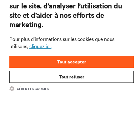
sur le site, d’analyser l’utilisation du
RESSOURCES
site et d’aider à nos efforts de
marketing.
SOUTIEN
Pour plus d’informations sur les cookies que nous
ENTREPRISE
utilisons,
cliquez ici.
Tout accepter
Tout refuser
COMMUNIQUEZ AVEC NOUS
GÉRER LES COOKIES
Insta
•
Conditions d’utilisation
Politique relative à la confidentialité des données
•
et aux cookies
Énoncé d’accessibilité
©
2026 Vertiv Group Corp. Tous droits réservés.