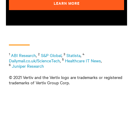
LEARN MORE
1
2
3
4
ABI Research
,
S&P Global
,
Statista
,
5
Dailymail.co.uk/ScienceTech
,
Healthcare IT News
,
6
Juniper Research
© 2021 Vertiv and the Vertiv logo are trademarks or registered
trademarks of Vertiv Group Corp.