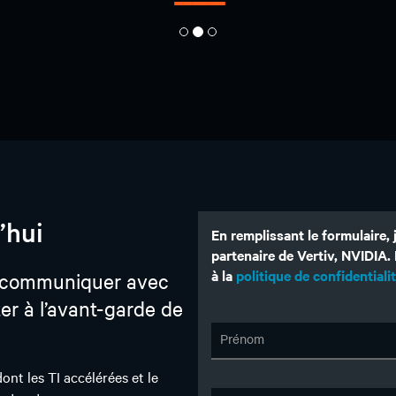
’hui
En remplissant le formulaire,
partenaire de Vertiv, NVIDIA
à la
politique de confidential
 communiquer avec
ter à l’avant-garde de
Prénom
nt les TI accélérées et le
astructure.
Nom de famille
ande échelle et apprenez
té façonnera la prochaine