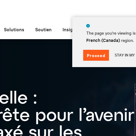
Solutions
Soutien
Insights
À propos de
The page you're viewing is
French (Canada)
region.
STAY IN MY
Proceed
lle :
rête pour l’avenir
xé sur les