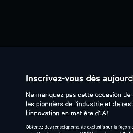
Inscrivez-vous dès aujourd
Ne manquez pas cette occasion de
les pionniers de l’industrie et de res
l’innovation en matière d’IA!
Obtenez des renseignements exclusifs sur la façon do
calcul haute performance (HPC) transforment l’infr
Découvrez les défis et les opportunités de l’IA à gr
comment le passage aux déploiements à haute densi