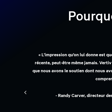
Pourquo
« C’était un événement fantastique!
équipements électriques trava
-