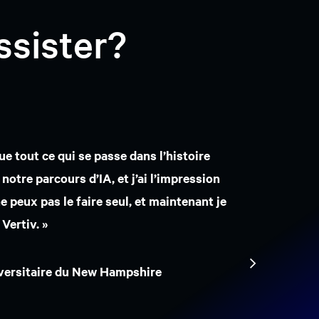
ssister?
bricants des équipements CVCA et des
ce sur les problèmes futurs. »
IA