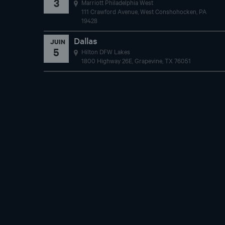
Dallas
JUIN
5
Hilton DFW Lakes
1800 Highway 26E, Grapevine, TX 76051