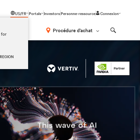
US/FR
Portals
Investors
Personne-ressource
Connexion
Procédure d’achat
 for
Search
 REGION