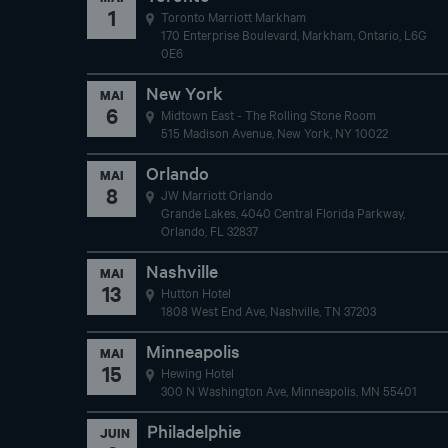
New York
MAI
6
Midtown East - The Rolling Stone Room
515 Madison Avenue, New York, NY 10022
Orlando
MAI
8
JW Marriott Orlando
Grande Lakes, 4040 Central Florida Parkway,
Orlando, FL 32837
Nashville
MAI
13
Hutton Hotel
1808 West End Ave, Nashville, TN 37203
Minneapolis
MAI
15
Hewing Hotel
300 N Washington Ave, Minneapolis, MN 55401
Philadelphie
JUIN
3
Marriott Philadelphia West
111 Crawford Avenue, West Conshohocken, PA
19428