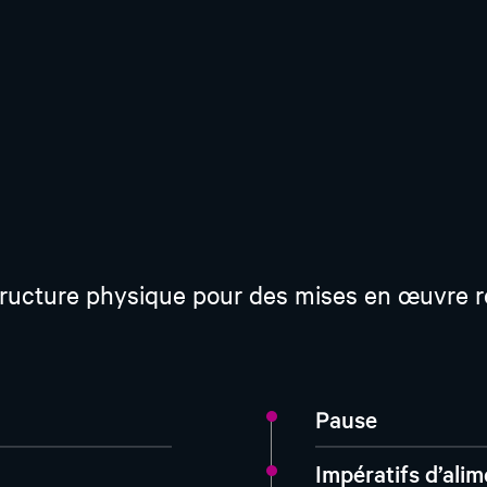
structure physique pour des mises en œuvre r
Pause
Impératifs d’alim
I : Transformer
Bâti d’usine IA,