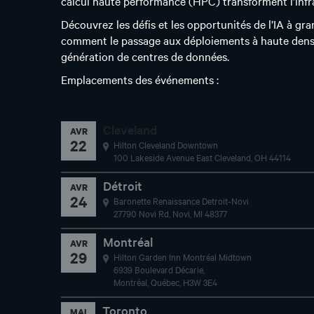
génération de centres de données.
Emplacements des événements :
Cleveland
AVR
22
Hilton Cleveland Downtown
100 Lakeside Avenue East Cleveland, OH 44114
Détroit
AVR
24
Baronette Renaissance Detroit-Novi
27790 Novi Rd, Novi, MI 48377
Montréal
AVR
29
Hilton Garden Inn Montréal Midtown
6939 Boulevard Décarie,
Montréal, Québec, H3W 3E4
Toronto
MAI
1
Toronto Marriott Markham
170 Enterprise Boulevard, Markham, Ontario, L6G
0E6