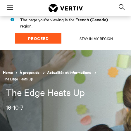
Menu
Op
sea
French (Canada)
The page you're viewing is for
mod
region.
PROCEED
STAY IN MY REGION
Home
À propos de
Actualités et informations
The Edge Heats Up
The Edge Heats Up
16-10-7