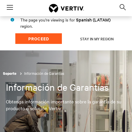
Menu
Op
sea
Spanish (LATAM)
The page you're viewing is for
mod
region.
PROCEED
STAY IN MY REGION
Información de Garantías
Soporte
Información de Garantías
Obtenga información importante sobre la garantía de su
producto o solución Vertiv