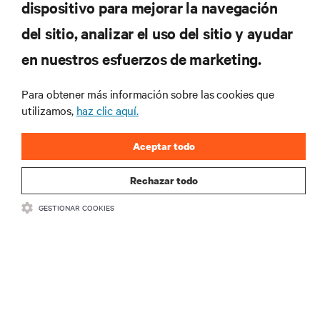
dispositivo para mejorar la navegación
del sitio, analizar el uso del sitio y ayudar
RECURSOS
en nuestros esfuerzos de marketing.
SOPORTE
Para obtener más información sobre las cookies que
utilizamos,
haz clic aquí.
CORPORATIVO
Aceptar todo
Rechazar todo
GESTIONAR COOKIES
SÍGANOS
Insta
•
•
Términos de uso
Politica Global de Privacidad y Cookies
Declaración de
accesibilidad