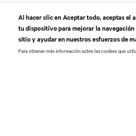
Al hacer clic en Aceptar todo, aceptas el
tu dispositivo para mejorar la navegación d
sitio y ayudar en nuestros esfuerzos de m
Para obtener más información sobre las cookies que util
RE
SÍGANOS
Do
Instagram
Pol
Té
Términos de uso
Politica Global de Privacidad y
Inf
Cookies
Declaración de accesibilidad
Pa
©
2026 Vertiv Group Corp. Todos los derechos
reservados.
Map