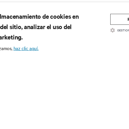
 almacenamiento de cookies en
el sitio, analizar el uso del
GESTIO
arketing.
izamos,
haz clic aquí.
CURSOS
SOPORTE
cumentación de productos
Soporte técnico
ítica de calidad y certificaciones
Actualizaciones de software/
rminos y condiciones de ventas
Enviar solicitud de soporte
ormación sobre la garantía
Enviar comentarios
tentes
Contactos
a del sitio
Registro de productos
Información y seguridad del 