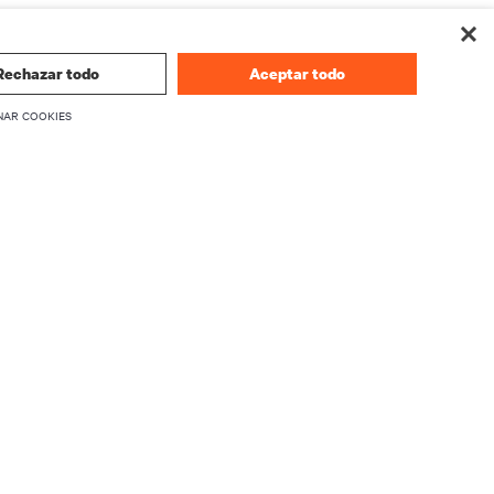
Rechazar todo
Aceptar todo
NAR COOKIES
CORPORATIVO
Información sobre Vertiv
firmware
Ejecutivos
Carreras
Relaciones con inversionistas
Ética y Cumplimiento
Sus opciones de privacidad
producto
Avisos de privacidad