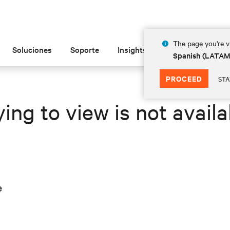
The page you're vi
Soluciones
Soporte
Insights
Acerca de
Spanish (LATA
PROCEED
STA
ing to view is not availa
e