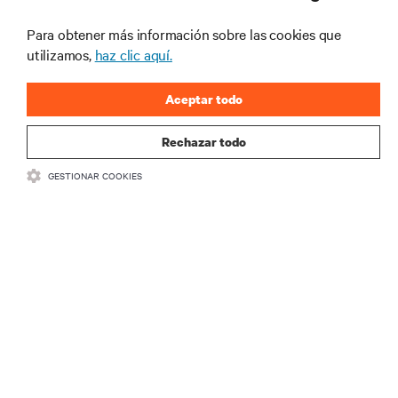
No se pierda nunca una
Para obtener más información sobre las cookies que
oferta
utilizamos,
haz clic aquí.
Aceptar todo
Regístrese en nuestra lista de correos
para recibir las últimas novedades de
Rechazar todo
productos y actualizaciones de la
industria de Vertiv.
GESTIONAR COOKIES
REGISTRARSE
RECURSOS