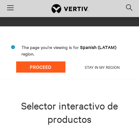
Menu
Op
sea
mod
Spanish (LATAM)
The page you're viewing is for
region.
PROCEED
STAY IN MY REGION
Selector interactivo de
productos