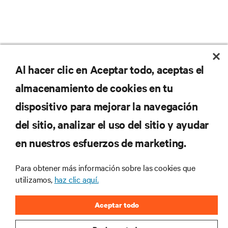
Al hacer clic en Aceptar todo, aceptas el
almacenamiento de cookies en tu
dispositivo para mejorar la navegación
del sitio, analizar el uso del sitio y ayudar
No se pierda nunca una
en nuestros esfuerzos de marketing.
oferta
Para obtener más información sobre las cookies que
utilizamos,
haz clic aquí.
Regístrese en nuestra lista de correos
Aceptar todo
para recibir las últimas novedades de
productos y actualizaciones de la