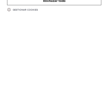
Rechazar todo
industria de Vertiv.
GESTIONAR COOKIES
REGISTRARSE
RECURSOS
SOPORTE
CORPORATIVO