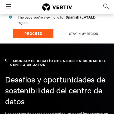
Menu
Op
sea
Spanish (LATAM)
The page you're viewing is for
mod
region.
PROCEED
STAY IN MY REGION
ABORDAR EL DESAFÍO DE LA SOSTENIBILIDAD DEL
CENTRO DE DATOS
Desafíos y oportunidades de
sostenibilidad del centro de
datos
Los centros de datos desempeñan un papel importante en