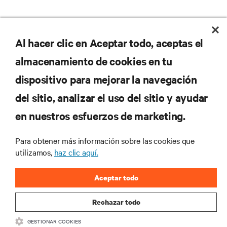
Al hacer clic en Aceptar todo, aceptas el
RECURSOS
almacenamiento de cookies en tu
SOPORTE
dispositivo para mejorar la navegación
del sitio, analizar el uso del sitio y ayudar
CORPORATIVO
en nuestros esfuerzos de marketing.
Para obtener más información sobre las cookies que
utilizamos,
haz clic aquí.
SÍGANOS
Aceptar todo
Insta
Rechazar todo
•
•
Términos de uso
Politica Global de Privacidad y Cookies
Declaración de
GESTIONAR COOKIES