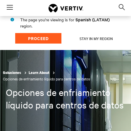
Menu
Op
sea
Spanish (LATAM)
The page you're viewing is for
mod
region.
PROCEED
STAY IN MY REGION
Soluciones
Learn About
Opciones de enfriamiento líquido para centros de datos
Opciones de enfriamiento
líquido para centros de datos