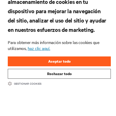
almacenamiento de cookies en tu
dispositivo para mejorar la navegación
del sitio, analizar el uso del sitio y ayudar
RECURSOS
en nuestros esfuerzos de marketing.
SOPORTE
Para obtener más información sobre las cookies que
utilizamos,
haz clic aquí.
CORPORATIVO
Aceptar todo
Rechazar todo
GESTIONAR COOKIES
SÍGANOS
Insta
•
•
Términos de uso
Politica Global de Privacidad y Cookies
Declaración de