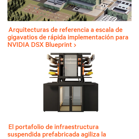
Arquitecturas de referencia a escala de
gigavatios de rápida implementación para
NVIDIA DSX Blueprint
El portafolio de infraestructura
suspendida prefabricada agiliza la