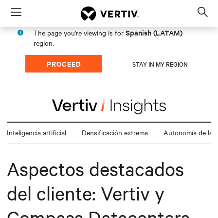
Menu
Op
sea
Spanish (LATAM)
The page you're viewing is for
mod
region.
PROCEED
STAY IN MY REGION
Inteligencia artificial
Densificación extrema
Autonomía de la e
Aspectos destacados
del cliente: Vertiv y
Compass Datacenters