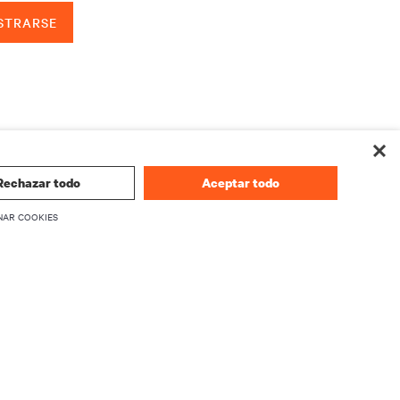
STRARSE
Rechazar todo
Aceptar todo
NAR COOKIES
CORPORATIVO
Información sobre Vertiv
firmware
Ejecutivos