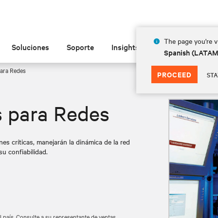
The page you're vi
Soluciones
Soporte
Insights
Acerca de
Spanish (LATA
ara Redes
PROCEED
STA
s para Redes
es críticas, manejarán la dinámica de la red
u confiabilidad.
l país. Consulte a su representante de ventas.