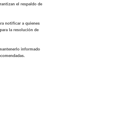
arantizan el respaldo de
ra notificar a quienes
para la resolución de
 mantenerlo informado
 recomendadas.