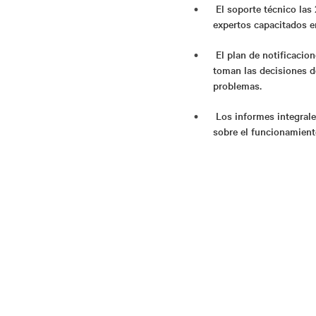
El soporte técnico las 
expertos capacitados e
El plan de notificacio
toman las decisiones de
problemas.
Los informes integral
sobre el funcionamient