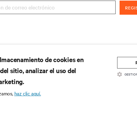
REGI
 almacenamiento de cookies en
el sitio, analizar el uso del
GESTIO
arketing.
izamos,
haz clic aquí.
CURSOS
SOPORTE
cumentación de productos
Soporte técnico
ítica de calidad y certificaciones
Actualizaciones de software/