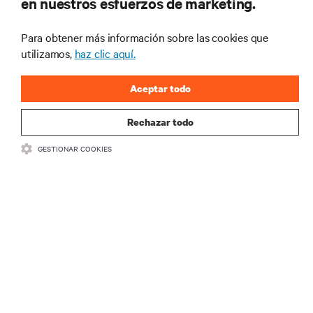
en nuestros esfuerzos de marketing.
para recibir las últimas novedades de
productos y actualizaciones de la
Para obtener más información sobre las cookies que
industria de Vertiv.
utilizamos,
haz clic aquí.
Aceptar todo
REGISTRARSE
Rechazar todo
GESTIONAR COOKIES
RECURSOS