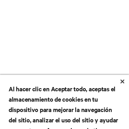
No se pierda nunca una
Al hacer clic en Aceptar todo, aceptas el
almacenamiento de cookies en tu
oferta
dispositivo para mejorar la navegación
del sitio, analizar el uso del sitio y ayudar
Regístrese en nuestra lista de correos