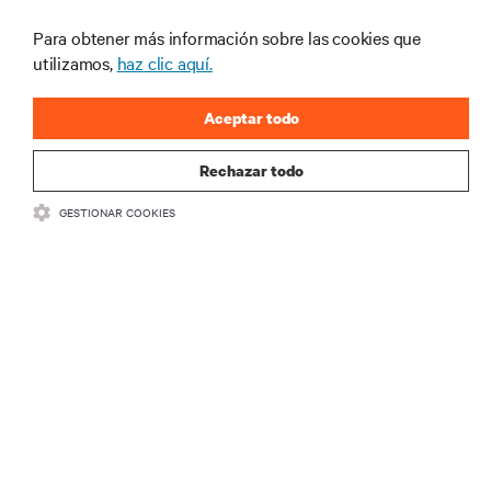
productos y actualizaciones de la
Para obtener más información sobre las cookies que
industria de Vertiv.
utilizamos,
haz clic aquí.
Aceptar todo
REGISTRARSE
Rechazar todo
GESTIONAR COOKIES
RECURSOS