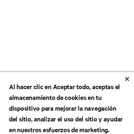
No se pierda nunca una
Al hacer clic en Aceptar todo, aceptas el
almacenamiento de cookies en tu
oferta
dispositivo para mejorar la navegación
del sitio, analizar el uso del sitio y ayudar
Regístrese en nuestra lista de correos
en nuestros esfuerzos de marketing.
para recibir las últimas novedades de