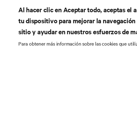
Al hacer clic en Aceptar todo, aceptas el
tu dispositivo para mejorar la navegación d
sitio y ayudar en nuestros esfuerzos de m
Para obtener más información sobre las cookies que util
RE
SÍGANOS
Do
Instagram
Pol
Té
Términos de uso
Politica Global de Privacidad y
Inf
Cookies
Declaración de accesibilidad
Pa
©
2026 Vertiv Group Corp. Todos los derechos
reservados.
Map