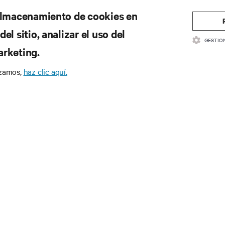
 almacenamiento de cookies en
el sitio, analizar el uso del
GESTIO
arketing.
izamos,
haz clic aquí.
CURSOS
SOPORTE
cumentación de productos
Soporte técnico
ítica de calidad y certificaciones
Actualizaciones de software/
rminos y condiciones de ventas
Enviar solicitud de soporte
ormación sobre la garantía
Enviar comentarios
tentes
Contactos
a del sitio
Registro de productos
Información y seguridad del 
Informar de un problema de 