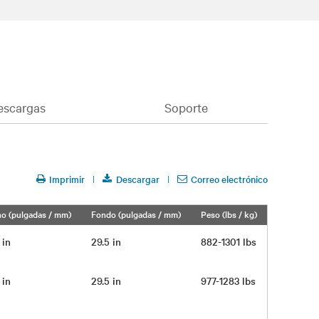
escargas
Soporte
Imprimir
Descargar
Correo electrónico
o (pulgadas / mm)
Fondo (pulgadas / mm)
Peso (lbs / kg)
6 in
29.5 in
882-1301 lbs
6 in
29.5 in
977-1283 lbs