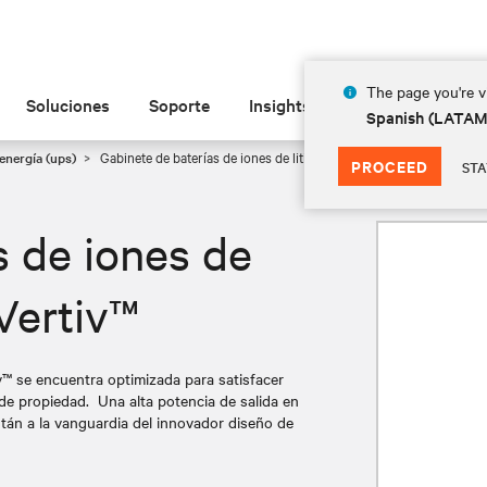
The page you're vi
Soluciones
Soporte
Insights
Acerca de
Spanish (LATA
energía (ups)
Gabinete de baterías de iones de litio EnergyCore de Vertiv™
PROCEED
STA
s de iones de
Vertiv™
iv™ se encuentra optimizada para satisfacer
 de propiedad. Una alta potencia de salida en
stán a la vanguardia del innovador diseño de