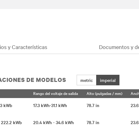
ios y Características
Documentos y d
CACIONES DE MODELOS
metric
imperial
Rango del voltaje de salida
Alto (pulgadas / mm)
Anch
63 kWb
17.3 kWh-31.1 kWh
78.7 in
23.
- 222.2 kWb
20.4 kWh - 34.6 kWh
78.7 in
23.