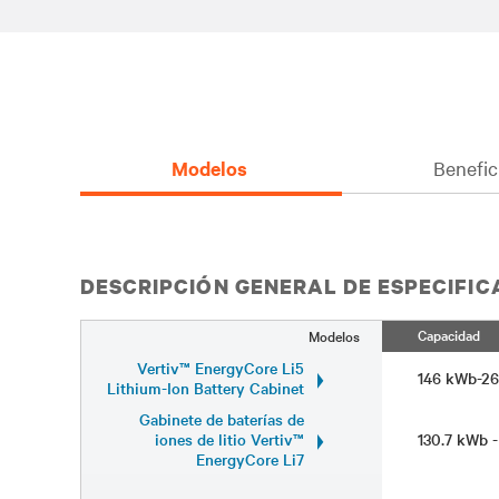
Modelos
Benefic
DESCRIPCIÓN GENERAL DE ESPECIFI
Capacidad
Modelos
Vertiv™ EnergyCore Li5
146 kWb-2
Lithium-Ion Battery Cabinet
Gabinete de baterías de
iones de litio Vertiv™
130.7 kWb 
EnergyCore Li7