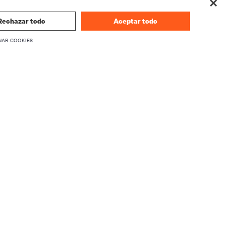
Rechazar todo
Aceptar todo
NAR COOKIES
CORPORATIVO
Información sobre Vertiv
firmware
Ejecutivos
Carreras
Relaciones con inversionistas
Ética y Cumplimiento
Sus opciones de privacidad
producto
Avisos de privacidad
seguridad