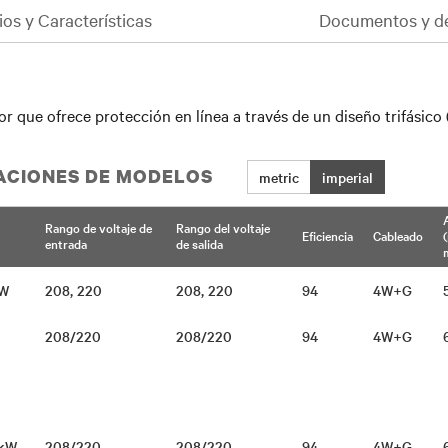
ios y Características
Documentos y d
r que ofrece protección en línea a través de un diseño trifásico
CACIONES DE MODELOS
metric
imperial
Rango de voltaje de
Rango del voltaje
Eficiencia
Cableado
entrada
de salida
0kW
208, 220
208, 220
94
4W+G
W
208/220
208/220
94
4W+G
A/kW
208/220
208/220
94
4W+G