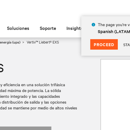
The page you're vi
Soluciones
Soporte
Insights
Acerca de
Spanish (LATA
energía (ups)
Vertiv™ Liebert® EXS
PROCEED
STA
S
y eficiencia en una solución trifásica
dad máxima de potencia. La sólida
iento integrado y las capacidades
a distribución de salida y las opciones
iedad se mantiene por medio de altos niveles