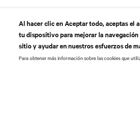
Al hacer clic en Aceptar todo, aceptas el
tu dispositivo para mejorar la navegación d
sitio y ayudar en nuestros esfuerzos de m
Para obtener más información sobre las cookies que util
RE
SÍGANOS
Do
Instagram
Pol
Té
Términos de uso
Politica Global de Privacidad y
Inf
Cookies
Declaración de accesibilidad
Pa
©
2026 Vertiv Group Corp. Todos los derechos
reservados.
Map