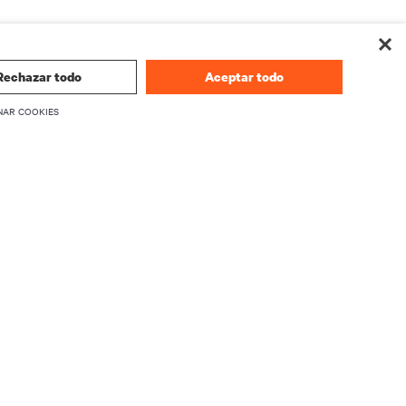
Rechazar todo
Aceptar todo
NAR COOKIES
CORPORATIVO
Información sobre Vertiv
firmware
Ejecutivos
Carreras
Relaciones con inversionistas
Ética y Cumplimiento
Sus opciones de privacidad
producto
Avisos de privacidad