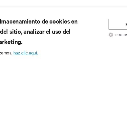
 almacenamiento de cookies en
el sitio, analizar el uso del
GESTIO
arketing.
izamos,
haz clic aquí.
CURSOS
SOPORTE
cumentación de productos
Soporte técnico
ítica de calidad y certificaciones
Actualizaciones de software/
rminos y condiciones de ventas
Enviar solicitud de soporte
ormación sobre la garantía
Enviar comentarios
tentes
Contactos
a del sitio
Registro de productos
Información y seguridad del 