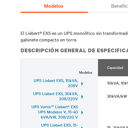
Modelos
Benefic
El Liebert® EXS es un UPS monolítico sin transformado
gabinete compacto en torre.
DESCRIPCIÓN GENERAL DE ESPECIFI
Capacidad
Modelos
UPS Liebert EXS, 10kVA,
10kVA, 1
208V
UPS Liebert EXS, 30kVA,
30kVA/k
208/220V
UPS Vertiv™ Liebert® EXS
UPS Modelos V, 15-40
kVA/kW, 208/220 V
UPS Liebert EXS, 15-
15, 20kV