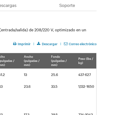
escargas
Soporte
 (entrada/salida) de 208/220 V, optimizado en un
Imprimir
Descargar
Correo electrónico
Alto
Ancho
Fondo
Peso (lbs /
(pulgadas /
(pulgadas /
(pulgadas /
kg)
mm)
mm)
mm)
51.2
13
25.6
437-627
63
23.6
33.5
1,132-1650
63
17.3
29.5
734-1042