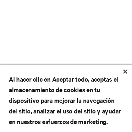
No se pierda nunca una
Al hacer clic en Aceptar todo, aceptas el
almacenamiento de cookies en tu
oferta
dispositivo para mejorar la navegación
del sitio, analizar el uso del sitio y ayudar
Regístrese en nuestra lista de correos
en nuestros esfuerzos de marketing.
para recibir las últimas novedades de
productos y actualizaciones de la