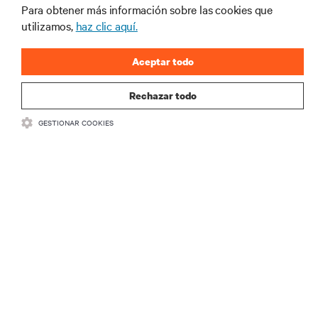
Para obtener más información sobre las cookies que
industria de Vertiv.
utilizamos,
haz clic aquí.
Aceptar todo
REGISTRARSE
Rechazar todo
GESTIONAR COOKIES
RECURSOS
SOPORTE