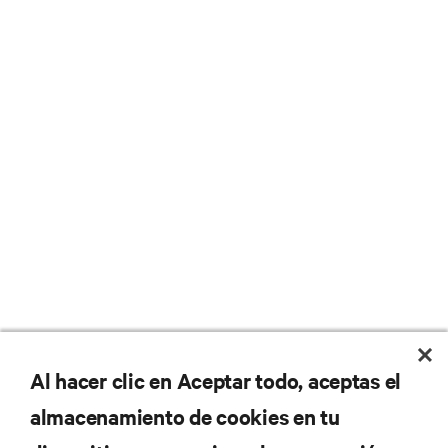
No se pierda nunca una
Al hacer clic en Aceptar todo, aceptas el
almacenamiento de cookies en tu
oferta