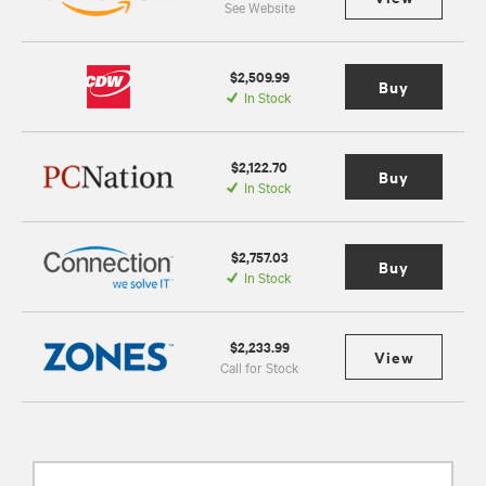
See Website
$2,509.99
Buy
In Stock
$2,122.70
Buy
In Stock
$2,757.03
Buy
In Stock
$2,233.99
View
Call for Stock