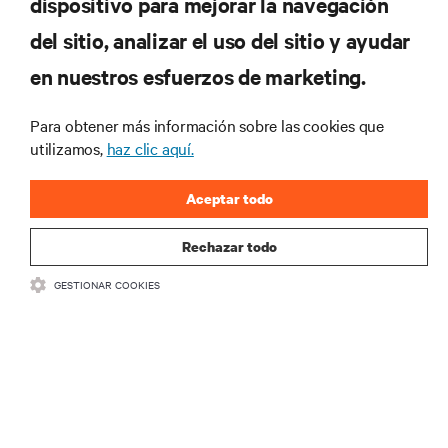
dispositivo para mejorar la navegación
del sitio, analizar el uso del sitio y ayudar
Regístrese en nuestra lista de correos
en nuestros esfuerzos de marketing.
para recibir las últimas novedades de
productos y actualizaciones de la
Para obtener más información sobre las cookies que
industria de Vertiv.
utilizamos,
haz clic aquí.
Aceptar todo
REGISTRARSE
Rechazar todo
GESTIONAR COOKIES