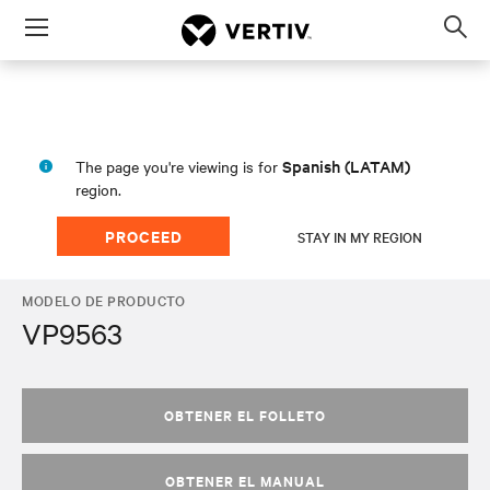
Menu
Op
sea
mod
Spanish (LATAM)
The page you're viewing is for
region.
PROCEED
STAY IN MY REGION
MODELO DE PRODUCTO
VP9563
OBTENER EL FOLLETO
OBTENER EL MANUAL