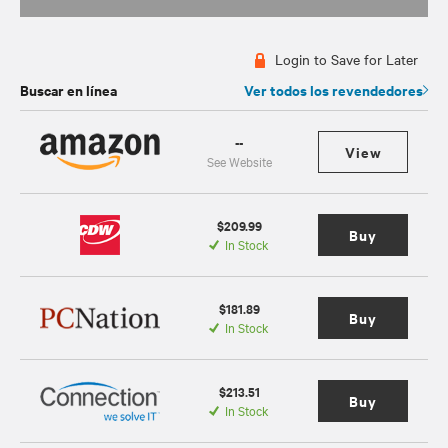
Login to Save for Later
Buscar en línea
Ver todos los revendedores
--
View
See Website
$209.99
Buy
In Stock
$181.89
Buy
In Stock
$213.51
Buy
In Stock