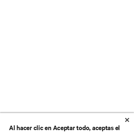
No se pierda nunca una
Al hacer clic en Aceptar todo, aceptas el