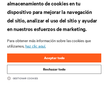
almacenamiento de cookies en tu
oferta
dispositivo para mejorar la navegación
del sitio, analizar el uso del sitio y ayudar
Regístrese en nuestra lista de correos
en nuestros esfuerzos de marketing.
para recibir las últimas novedades de
productos y actualizaciones de la
Para obtener más información sobre las cookies que
industria de Vertiv.
utilizamos,
haz clic aquí.
Aceptar todo
REGISTRARSE
Rechazar todo
GESTIONAR COOKIES