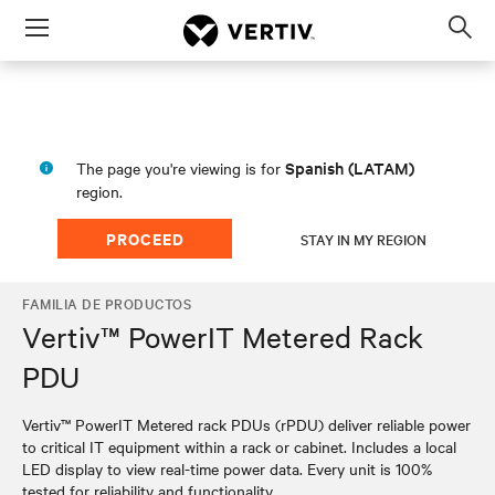
Menu
Op
sea
mod
Spanish (LATAM)
The page you're viewing is for
region.
PROCEED
STAY IN MY REGION
FAMILIA DE PRODUCTOS
Vertiv™ PowerIT Metered Rack
PDU
Vertiv™ PowerIT Metered rack PDUs (rPDU) deliver reliable power
to critical IT equipment within a rack or cabinet. Includes a local
LED display to view real-time power data. Every unit is 100%
tested for reliability and functionality.