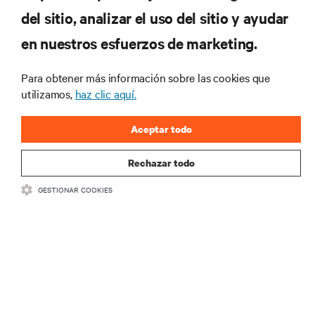
del sitio, analizar el uso del sitio y ayudar
Regístrese en nuestra lista de correos
en nuestros esfuerzos de marketing.
para recibir las últimas novedades de
productos y actualizaciones de la
Para obtener más información sobre las cookies que
industria de Vertiv.
utilizamos,
haz clic aquí.
Aceptar todo
REGISTRARSE
Rechazar todo
GESTIONAR COOKIES