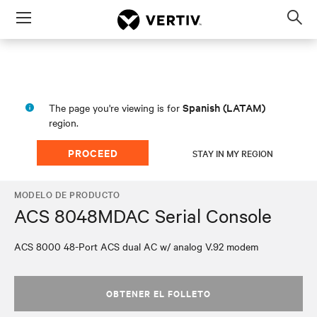
Menu
Op
sea
mod
Spanish (LATAM)
The page you're viewing is for
region.
PROCEED
STAY IN MY REGION
MODELO DE PRODUCTO
ACS 8048MDAC Serial Console
ACS 8000 48-Port ACS dual AC w/ analog V.92 modem
OBTENER EL FOLLETO