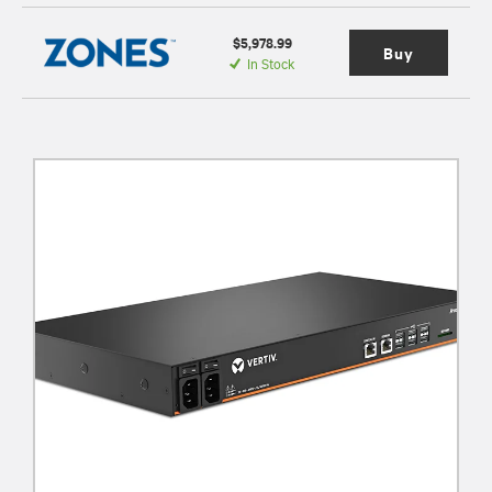
$5,978.99
Buy
In Stock