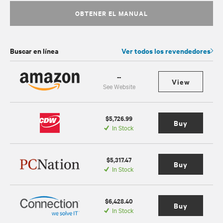
OBTENER EL MANUAL
Buscar en línea
Ver todos los revendedores
--
View
See Website
$5,726.99
Buy
In Stock
$5,317.47
Buy
In Stock
$6,428.40
Buy
In Stock