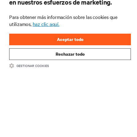
en nuestros esfuerzos de marketing.
para recibir las últimas novedades de
productos y actualizaciones de la
Para obtener más información sobre las cookies que
industria de Vertiv.
utilizamos,
haz clic aquí.
Aceptar todo
REGISTRARSE
Rechazar todo
GESTIONAR COOKIES
RECURSOS