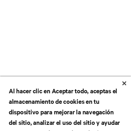
No se pierda nunca una
Al hacer clic en Aceptar todo, aceptas el
almacenamiento de cookies en tu
oferta
dispositivo para mejorar la navegación
del sitio, analizar el uso del sitio y ayudar
Regístrese en nuestra lista de correos