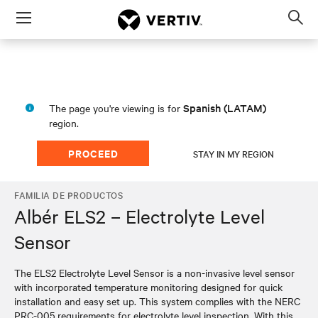
Menu
Op
sea
mod
Spanish (LATAM)
The page you're viewing is for
region.
PROCEED
STAY IN MY REGION
FAMILIA DE PRODUCTOS
Albér ELS2 – Electrolyte Level
Sensor
The ELS2 Electrolyte Level Sensor is a non-invasive level sensor
with incorporated temperature monitoring designed for quick
installation and easy set up. This system complies with the NERC
PRC-005 requirements for electrolyte level inspection. With this