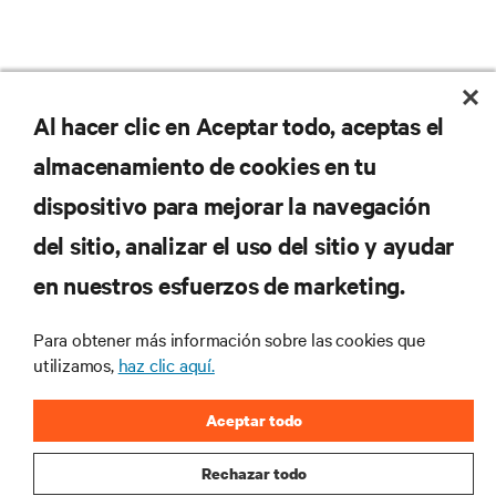
No se pierda nunca una
Al hacer clic en Aceptar todo, aceptas el
almacenamiento de cookies en tu
oferta
dispositivo para mejorar la navegación
del sitio, analizar el uso del sitio y ayudar
Regístrese en nuestra lista de correos
en nuestros esfuerzos de marketing.
para recibir las últimas novedades de
productos y actualizaciones de la
Para obtener más información sobre las cookies que
industria de Vertiv.
utilizamos,
haz clic aquí.
Aceptar todo
REGISTRARSE
Rechazar todo