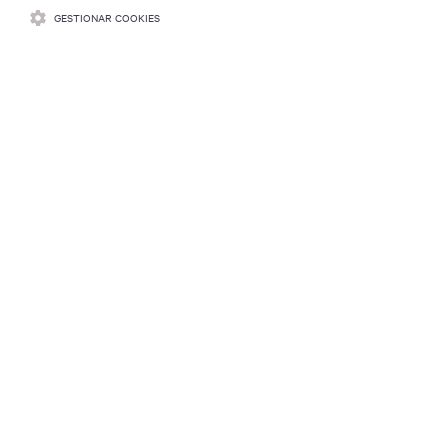
GESTIONAR COOKIES
RECURSOS
SOPORTE
CORPORATIVO